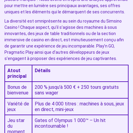
pour mettre en lumière ses principaux avantages, ses offres
uniques et les éléments qui le démarquent de ses concurrents.
La diversité est omniprésente au sein du royaume du Simsino
Casino ! Chaque aspect, qu’il s’agisse des machines à sous
innovantes, des jeux de table traditionnels ou de la section
immersive de casino en direct, est minutieusement conçu afin
de garantir une expérience de jeu incomparable. Play’n GO,
Pragmatic Play ainsi que d’autres développeurs de jeux
s’engagent à proposer des expériences de jeu captivantes.
Atout
Détails
principal
Bonus de
200 % jusqu’à 500 € + 250 tours gratuits
bienvenue
sans wager
Variété de
Plus de 4 000 titres : machines à sous, jeux
jeux
en direct, mini-jeux
Jeu star
Gates of Olympus 1 000™ – Un hit
du
incontournable !
moment