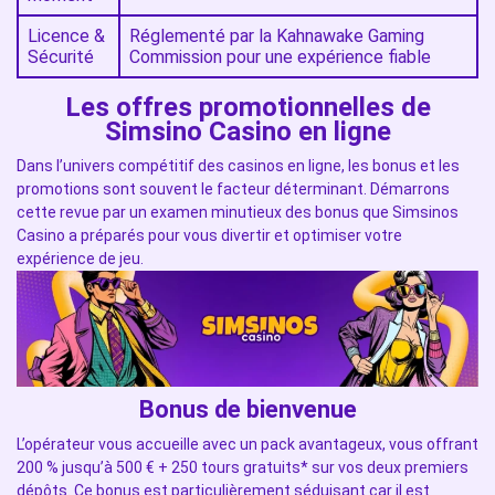
Licence &
Réglementé par la Kahnawake Gaming
Sécurité
Commission pour une expérience fiable
Les offres promotionnelles de
Simsino Casino en ligne
Dans l’univers compétitif des casinos en ligne, les bonus et les
promotions sont souvent le facteur déterminant. Démarrons
cette revue par un examen minutieux des bonus que
Simsinos
Casino
a préparés pour vous divertir et optimiser votre
expérience de jeu.
Bonus de bienvenue
L’opérateur vous accueille avec un pack avantageux, vous offrant
200 % jusqu’à 500 € + 250 tours gratuits* sur vos deux premiers
dépôts. Ce bonus est particulièrement séduisant car il est