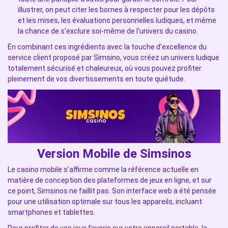
illustrer, on peut citer les bornes à respecter pour les dépôts
et les mises, les évaluations personnelles ludiques, et même
la chance de s’exclure soi-même de l’univers du casino.
En combinant ces ingrédients avec la touche d’excellence du
service client proposé par Simsino, vous créez un univers ludique
totalement sécurisé et chaleureux, où vous pouvez profiter
pleinement de vos divertissements en toute quiétude.
Version Mobile de Simsinos
Le casino mobile s’affirme comme la référence actuelle en
matière de conception des plateformes de jeux en ligne, et sur
ce point, Simsinos ne faillit pas. Son interface web a été pensée
pour une utilisation optimale sur tous les appareils, incluant
smartphones et tablettes.
Pour profiter de vos jeux favoris sur votre appareil portable, la