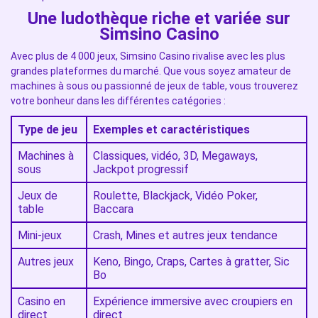
Une ludothèque riche et variée sur
Simsino Casino
Avec plus de 4 000 jeux, Simsino Casino rivalise avec les plus
grandes plateformes du marché. Que vous soyez amateur de
machines à sous ou passionné de jeux de table, vous trouverez
votre bonheur dans les différentes catégories :
Type de jeu
Exemples et caractéristiques
Machines à
Classiques, vidéo, 3D, Megaways,
sous
Jackpot progressif
Jeux de
Roulette, Blackjack, Vidéo Poker,
table
Baccara
Mini-jeux
Crash, Mines et autres jeux tendance
Autres jeux
Keno, Bingo, Craps, Cartes à gratter, Sic
Bo
Casino en
Expérience immersive avec croupiers en
direct
direct