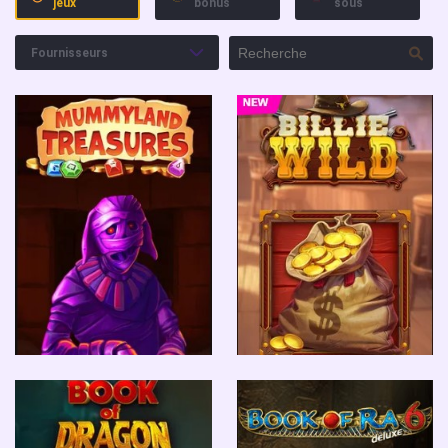
jeux
bonus
sous
Fournisseurs