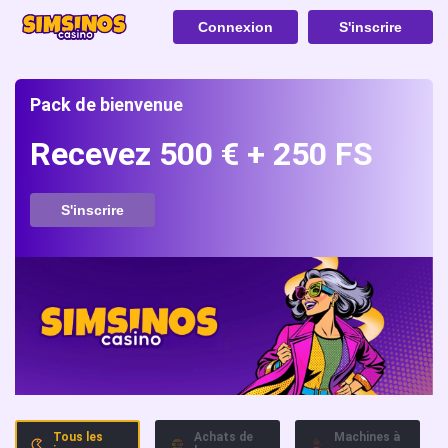
Connexion
S'inscrire
Pack de bienvenue
Recevez 500 € + 250 FS
S'inscrire
Tous les
Achats de
Machines à