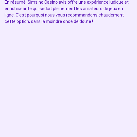
En résumé, Simsino Casino avis offre une expérience ludique et
enrichissante qui séduit pleinement les amateurs de jeux en
ligne. C’est pourquoi nous vous recommandons chaudement
cette option, sans la moindre once de doute !