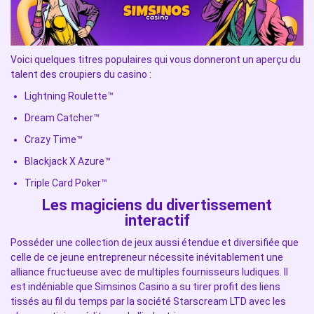
Voici quelques titres populaires qui vous donneront un aperçu du
talent des croupiers du casino :
Lightning Roulette™
Dream Catcher™
Crazy Time™
Blackjack X Azure™
Triple Card Poker™
Les magiciens du divertissement
interactif
Posséder une collection de jeux aussi étendue et diversifiée que
celle de ce jeune entrepreneur nécessite inévitablement une
alliance fructueuse avec de multiples fournisseurs ludiques. Il
est indéniable que Simsinos Casino a su tirer profit des liens
tissés au fil du temps par la société Starscream LTD avec les