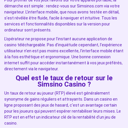
démarche est simple : rendez-vous sur Simsinos.com via votre
navigateur. L’interface mobile, que nous avons testée en détail,
s’est révélée être fluide, facile à naviguer et intuitive. Tous les
services et fonctionnalités disponibles sur la version pour
ordinateur sont présents.
L’opérateur ne propose pour l’instant aucune application de
casino téléchargeable. Pas d’inquiétude cependant, l’expérience
utilisateur n’en est pas moins excellente, l’interface mobile étant
à la fois esthétique et ergonomique. Une bonne connexion
internet suffit pour accéder instantanément à vos jeux préférés,
directement via le navigateur.
Quel est le taux de retour sur le
Simsino Casino ?
Un taux de retour au joueur (RTP) élevé est généralement
synonyme de gains réguliers et attrayants. Dans un casino en
ligne proposant des jeux de hasard, c’est un avantage certain
pour les joueurs qui peuvent espérer rentabiliser leurs mises. Le
RTP est en effet un indicateur clé de la rentabilité d’un jeu de
casino.