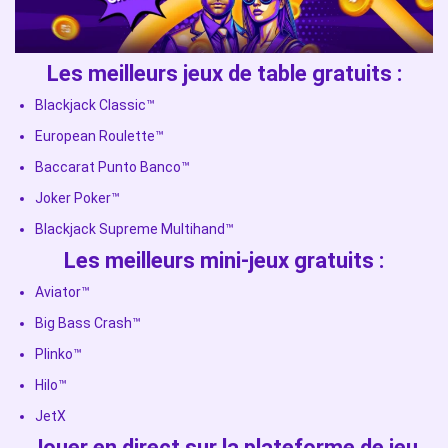
Les meilleurs jeux de table gratuits :
Blackjack Classic™
European Roulette™
Baccarat Punto Banco™
Joker Poker™
Blackjack Supreme Multihand™
Les meilleurs mini-jeux gratuits :
Aviator™
Big Bass Crash™
Plinko™
Hilo™
JetX
Jouer en direct sur la plateforme de jeu