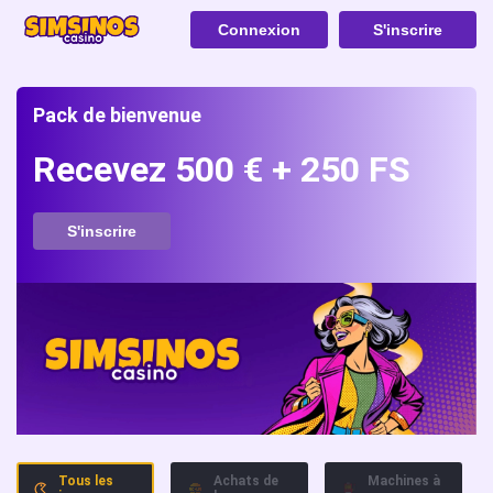
Connexion
S'inscrire
Pack de bienvenue
Recevez 500 € + 250 FS
S'inscrire
Tous les
Achats de
Machines à