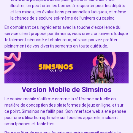
illustrer, on peut citer les bornes à respecter pour les dépôts
et les mises, les évaluations personnelles ludiques, et même
la chance de s’exclure soi-même de l’univers du casino.
En combinant ces ingrédients avec la touche d’excellence du
service client proposé par Simsino, vous créez un univers ludique
totalement sécurisé et chaleureux, où vous pouvez profiter
pleinement de vos divertissements en toute quiétude.
Version Mobile de Simsinos
Le casino mobile s’affirme comme la référence actuelle en
matière de conception des plateformes de jeux en ligne, et sur
ce point, Simsinos ne faillit pas. Son interface web a été pensée
pour une utilisation optimale sur tous les appareils, incluant
smartphones et tablettes.
Pour profiter de vos jeux favoris sur votre appareil portable, la