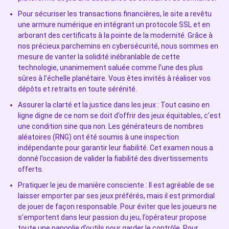
Pour sécuriser les transactions financières, le site a revêtu
une armure numérique en intégrant un protocole SSL et en
arborant des certificats à la pointe de la modernité. Grâce à
nos précieux parchemins en cybersécurité, nous sommes en
mesure de vanter la solidité inébranlable de cette
technologie, unanimement saluée comme l’une des plus
sûres à l’échelle planétaire. Vous êtes invités à réaliser vos
dépôts et retraits en toute sérénité.
Assurer la clarté et la justice dans les jeux : Tout casino en
ligne digne de ce nom se doit d’offrir des jeux équitables, c’est
une condition sine qua non. Les générateurs de nombres
aléatoires (RNG) ont été soumis à une inspection
indépendante pour garantir leur fiabilité. Cet examen nous a
donné l’occasion de valider la fiabilité des divertissements
offerts.
Pratiquer le jeu de manière consciente : Il est agréable de se
laisser emporter par ses jeux préférés, mais il est primordial
de jouer de façon responsable. Pour éviter que les joueurs ne
s’emportent dans leur passion du jeu, l’opérateur propose
toute une panoplie d’outils pour garder le contrôle. Pour