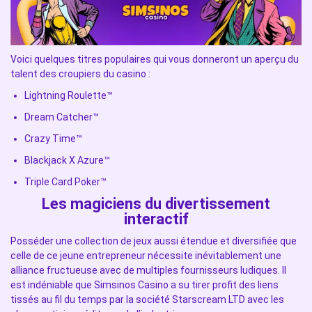
Voici quelques titres populaires qui vous donneront un aperçu du
talent des croupiers du casino :
Lightning Roulette™
Dream Catcher™
Crazy Time™
Blackjack X Azure™
Triple Card Poker™
Les magiciens du divertissement
interactif
Posséder une collection de jeux aussi étendue et diversifiée que
celle de ce jeune entrepreneur nécessite inévitablement une
alliance fructueuse avec de multiples fournisseurs ludiques. Il
est indéniable que Simsinos Casino a su tirer profit des liens
tissés au fil du temps par la société Starscream LTD avec les