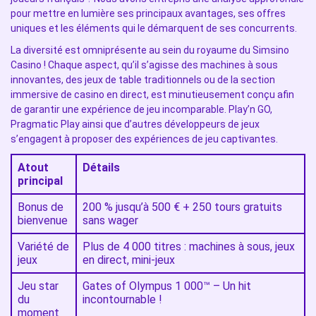
pour mettre en lumière ses principaux avantages, ses offres
uniques et les éléments qui le démarquent de ses concurrents.
La diversité est omniprésente au sein du royaume du Simsino
Casino ! Chaque aspect, qu’il s’agisse des machines à sous
innovantes, des jeux de table traditionnels ou de la section
immersive de casino en direct, est minutieusement conçu afin
de garantir une expérience de jeu incomparable. Play’n GO,
Pragmatic Play ainsi que d’autres développeurs de jeux
s’engagent à proposer des expériences de jeu captivantes.
Atout
Détails
principal
Bonus de
200 % jusqu’à 500 € + 250 tours gratuits
bienvenue
sans wager
Variété de
Plus de 4 000 titres : machines à sous, jeux
jeux
en direct, mini-jeux
Jeu star
Gates of Olympus 1 000™ – Un hit
du
incontournable !
moment