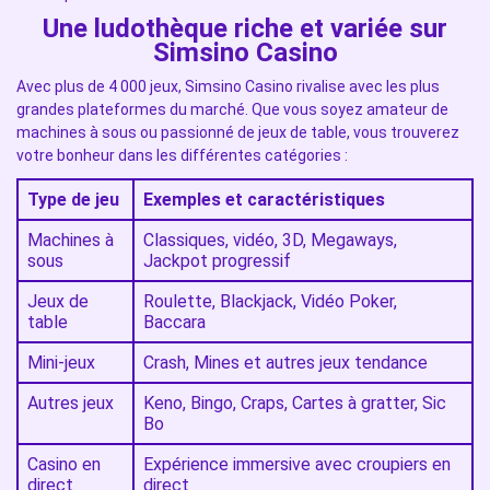
Une ludothèque riche et variée sur
Simsino Casino
Avec plus de 4 000 jeux, Simsino Casino rivalise avec les plus
grandes plateformes du marché. Que vous soyez amateur de
machines à sous ou passionné de jeux de table, vous trouverez
votre bonheur dans les différentes catégories :
Type de jeu
Exemples et caractéristiques
Machines à
Classiques, vidéo, 3D, Megaways,
sous
Jackpot progressif
Jeux de
Roulette, Blackjack, Vidéo Poker,
table
Baccara
Mini-jeux
Crash, Mines et autres jeux tendance
Autres jeux
Keno, Bingo, Craps, Cartes à gratter, Sic
Bo
Casino en
Expérience immersive avec croupiers en
direct
direct