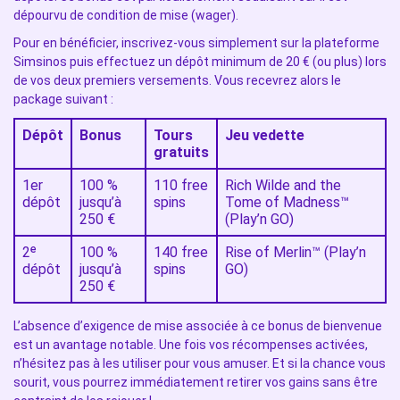
dépourvu de condition de mise (wager).
Pour en bénéficier, inscrivez-vous simplement sur la plateforme
Simsinos puis effectuez un dépôt minimum de 20 € (ou plus) lors
de vos deux premiers versements. Vous recevrez alors le
package suivant :
Dépôt
Bonus
Tours
Jeu vedette
gratuits
1er
100 %
110 free
Rich Wilde and the
dépôt
jusqu’à
spins
Tome of Madness™
250 €
(Play’n GO)
2ᵉ
100 %
140 free
Rise of Merlin™ (Play’n
dépôt
jusqu’à
spins
GO)
250 €
L’absence d’exigence de mise associée à ce bonus de bienvenue
est un avantage notable. Une fois vos récompenses activées,
n’hésitez pas à les utiliser pour vous amuser. Et si la chance vous
sourit, vous pourrez immédiatement retirer vos gains sans être