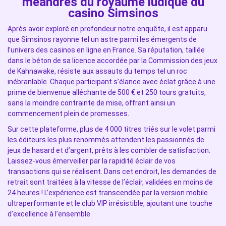
méandres du royaume ludique du
casino Simsinos
Après avoir exploré en profondeur notre enquête, il est apparu
que Simsinos rayonne tel un astre parmi les émergents de
l’univers des casinos en ligne en France. Sa réputation, taillée
dans le béton de sa licence accordée par la Commission des jeux
de Kahnawake, résiste aux assauts du temps tel un roc
inébranlable. Chaque participant s’élance avec éclat grâce à une
prime de bienvenue alléchante de 500 € et 250 tours gratuits,
sans la moindre contrainte de mise, offrant ainsi un
commencement plein de promesses.
Sur cette plateforme, plus de 4 000 titres triés sur le volet parmi
les éditeurs les plus renommés attendent les passionnés de
jeux de hasard et d’argent, prêts à les combler de satisfaction.
Laissez-vous émerveiller par la rapidité éclair de vos
transactions qui se réalisent. Dans cet endroit, les demandes de
retrait sont traitées à la vitesse de l’éclair, validées en moins de
24 heures ! L’expérience est transcendée par la version mobile
ultraperformante et le club VIP irrésistible, ajoutant une touche
d’excellence à l’ensemble.