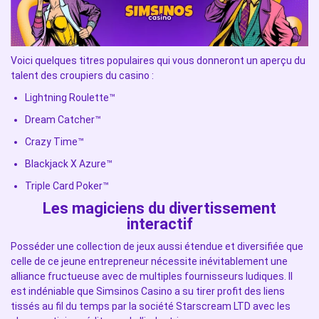
Voici quelques titres populaires qui vous donneront un aperçu du
talent des croupiers du casino :
Lightning Roulette™
Dream Catcher™
Crazy Time™
Blackjack X Azure™
Triple Card Poker™
Les magiciens du divertissement
interactif
Posséder une collection de jeux aussi étendue et diversifiée que
celle de ce jeune entrepreneur nécessite inévitablement une
alliance fructueuse avec de multiples fournisseurs ludiques. Il
est indéniable que Simsinos Casino a su tirer profit des liens
tissés au fil du temps par la société Starscream LTD avec les