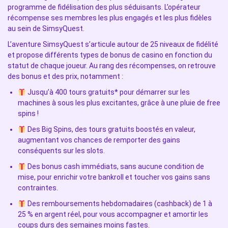
programme de fidélisation des plus séduisants. L’opérateur
récompense ses membres les plus engagés et les plus fidèles
au sein de SimsyQuest.
L’aventure SimsyQuest s’articule autour de 25 niveaux de fidélité
et propose différents types de bonus de casino en fonction du
statut de chaque joueur. Au rang des récompenses, on retrouve
des bonus et des prix, notamment :
Jusqu’à 400 tours gratuits* pour démarrer sur les
machines à sous les plus excitantes, grâce à une pluie de free
spins !
Des Big Spins, des tours gratuits boostés en valeur,
augmentant vos chances de remporter des gains
conséquents sur les slots.
Des bonus cash immédiats, sans aucune condition de
mise, pour enrichir votre bankroll et toucher vos gains sans
contraintes.
Des remboursements hebdomadaires (cashback) de 1 à
25 % en argent réel, pour vous accompagner et amortir les
coups durs des semaines moins fastes.