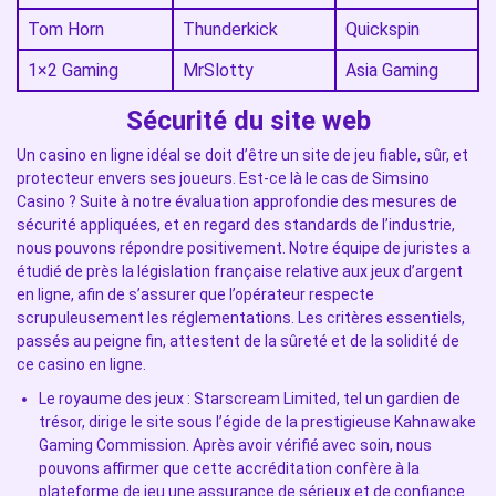
Tom Horn
Thunderkick
Quickspin
1×2 Gaming
MrSlotty
Asia Gaming
Sécurité du site web
Un casino en ligne idéal se doit d’être un site de jeu fiable, sûr, et
protecteur envers ses joueurs. Est-ce là le cas de Simsino
Casino ? Suite à notre évaluation approfondie des mesures de
sécurité appliquées, et en regard des standards de l’industrie,
nous pouvons répondre positivement. Notre équipe de juristes a
étudié de près la législation française relative aux jeux d’argent
en ligne, afin de s’assurer que l’opérateur respecte
scrupuleusement les réglementations. Les critères essentiels,
passés au peigne fin, attestent de la sûreté et de la solidité de
ce casino en ligne.
Le royaume des jeux : Starscream Limited, tel un gardien de
trésor, dirige le site sous l’égide de la prestigieuse Kahnawake
Gaming Commission. Après avoir vérifié avec soin, nous
pouvons affirmer que cette accréditation confère à la
plateforme de jeu une assurance de sérieux et de confiance.