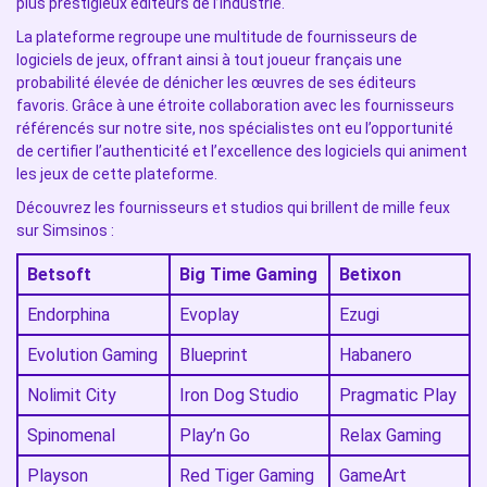
plus prestigieux éditeurs de l’industrie.
La plateforme regroupe une multitude de fournisseurs de
logiciels de jeux, offrant ainsi à tout joueur français une
probabilité élevée de dénicher les œuvres de ses éditeurs
favoris. Grâce à une étroite collaboration avec les fournisseurs
référencés sur notre site, nos spécialistes ont eu l’opportunité
de certifier l’authenticité et l’excellence des logiciels qui animent
les jeux de cette plateforme.
Découvrez les fournisseurs et studios qui brillent de mille feux
sur Simsinos :
Betsoft
Big Time Gaming
Betixon
Endorphina
Evoplay
Ezugi
Evolution Gaming
Blueprint
Habanero
Nolimit City
Iron Dog Studio
Pragmatic Play
Spinomenal
Play’n Go
Relax Gaming
Playson
Red Tiger Gaming
GameArt