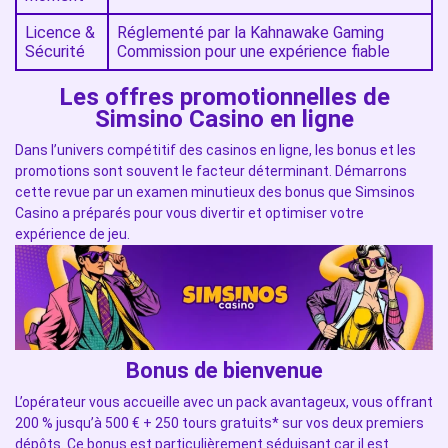
Licence &
Réglementé par la Kahnawake Gaming
Sécurité
Commission pour une expérience fiable
Les offres promotionnelles de
Simsino Casino en ligne
Dans l’univers compétitif des casinos en ligne, les bonus et les
promotions sont souvent le facteur déterminant. Démarrons
cette revue par un examen minutieux des bonus que
Simsinos
Casino
a préparés pour vous divertir et optimiser votre
expérience de jeu.
Bonus de bienvenue
L’opérateur vous accueille avec un pack avantageux, vous offrant
200 % jusqu’à 500 € + 250 tours gratuits* sur vos deux premiers
dépôts. Ce bonus est particulièrement séduisant car il est