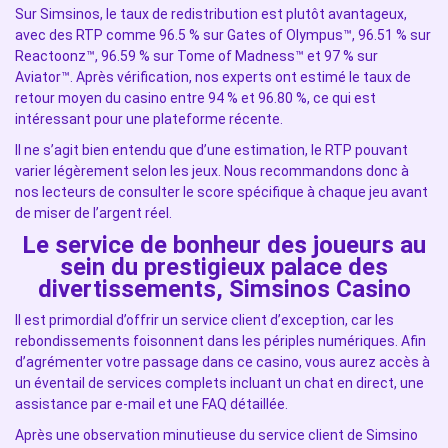
Sur Simsinos, le taux de redistribution est plutôt avantageux,
avec des RTP comme 96.5 % sur Gates of Olympus™, 96.51 % sur
Reactoonz™, 96.59 % sur Tome of Madness™ et 97 % sur
Aviator™. Après vérification, nos experts ont estimé le taux de
retour moyen du casino entre 94 % et 96.80 %, ce qui est
intéressant pour une plateforme récente.
Il ne s’agit bien entendu que d’une estimation, le RTP pouvant
varier légèrement selon les jeux. Nous recommandons donc à
nos lecteurs de consulter le score spécifique à chaque jeu avant
de miser de l’argent réel.
Le service de bonheur des joueurs au
sein du prestigieux palace des
divertissements, Simsinos Casino
Il est primordial d’offrir un service client d’exception, car les
rebondissements foisonnent dans les périples numériques. Afin
d’agrémenter votre passage dans ce casino, vous aurez accès à
un éventail de services complets incluant un chat en direct, une
assistance par e-mail et une FAQ détaillée.
Après une observation minutieuse du service client de Simsino