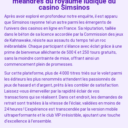
méandres du royaume ludique du
casino Simsinos
Après avoir exploré en profondeur notre enquête, il est apparu
que Simsinos rayonne tel un astre parmi les émergents de
l’univers des casinos en ligne en France. Sa réputation, taillée
dans le béton de sa licence accordée par la Commission des jeux
de Kahnawake, résiste aux assauts du temps tel un roc
inébranlable. Chaque participant s’élance avec éclat grâce à une
prime de bienvenue alléchante de 500 € et 250 tours gratuits,
sans la moindre contrainte de mise, offrant ainsi un
commencement plein de promesses.
Sur cette plateforme, plus de 4 000 titres triés sur le volet parmi
les éditeurs les plus renommés attendent les passionnés de
jeux de hasard et d’argent, prêts à les combler de satisfaction.
Laissez-vous émerveiller par la rapidité éclair de vos
transactions qui se réalisent. Dans cet endroit, les demandes de
retrait sont traitées à la vitesse de l’éclair, validées en moins de
24 heures ! L’expérience est transcendée par la version mobile
ultraperformante et le club VIP irrésistible, ajoutant une touche
d’excellence à l’ensemble.