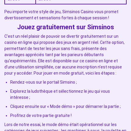
Peu importe votre style de jeu, Simsinos Casino vous promet
divertissement et sensations fortes à chaque session !
Jouez gratuitement sur Simsinos
C’est un réel plaisir de pouvoir se divertir gratuitement sur un
casino en ligne qui propose des jeux en argent réel. Cette option,
permettant de tester les jeux sans frais, présente des
avantages appréciés tant par les parieurs débutants
qu’expérimentés. Elle est disponible sur ce casino en ligne et
d’une utilisation simplifiée, car aucune inscription n’est requise
pour y accéder. Pour jouer en mode gratuit, voici les étapes :
Rendez-vous sur le portail Simsino ;
Explorez la ludothèque et sélectionnez le jeu qui vous
intéresse ;
Cliquez ensuite sur « Mode démo » pour démarrer la partie ;
Profitez de votre partie gratuite !
Lors de notre essai, le mode démo était opérationnel sur les
catégories de jeux suivantes : les machines à sous, la roulette en