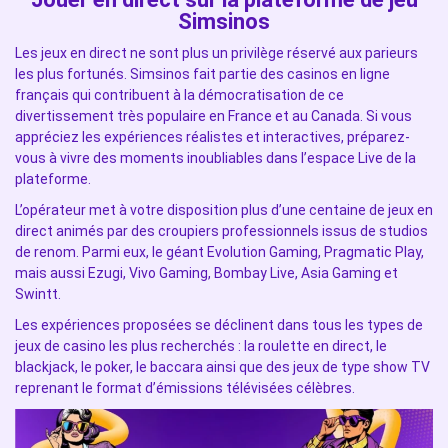
Simsinos
Les jeux en direct ne sont plus un privilège réservé aux parieurs
les plus fortunés. Simsinos fait partie des casinos en ligne
français qui contribuent à la démocratisation de ce
divertissement très populaire en France et au Canada. Si vous
appréciez les expériences réalistes et interactives, préparez-
vous à vivre des moments inoubliables dans l’espace Live de la
plateforme.
L’opérateur met à votre disposition plus d’une centaine de jeux en
direct animés par des croupiers professionnels issus de studios
de renom. Parmi eux, le géant Evolution Gaming, Pragmatic Play,
mais aussi Ezugi, Vivo Gaming, Bombay Live, Asia Gaming et
Swintt.
Les expériences proposées se déclinent dans tous les types de
jeux de casino les plus recherchés : la roulette en direct, le
blackjack, le poker, le baccara ainsi que des jeux de type show TV
reprenant le format d’émissions télévisées célèbres.