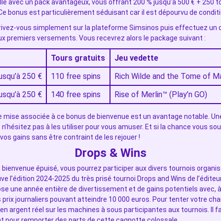
lle avec un pack avantageux, vous offrant 200 % jusqu’à 500 € + 250 t
e bonus est particulièrement séduisant car il est dépourvu de condit
scrivez-vous simplement sur la plateforme Simsinos puis effectuez un
eux premiers versements. Vous recevrez alors le package suivant :
Tours gratuits
Jeu vedette
usqu’à 250 €
110 free spins
Rich Wilde and the Tome of M
usqu’à 250 €
140 free spins
Rise of Merlin™ (Play’n GO)
e mise associée à ce bonus de bienvenue est un avantage notable. Une
’hésitez pas à les utiliser pour vous amuser. Et si la chance vous sou
os gains sans être contraint de les rejouer !
Drops & Wins
 bienvenue épuisé, vous pourrez participer aux divers tournois organisé
uve l’édition 2024-2025 du très prisé tournoi Drops and Wins de l’édite
e une année entière de divertissement et de gains potentiels avec, à 
 prix journaliers pouvant atteindre 10 000 euros. Pour tenter votre ch
 argent réel sur les machines à sous participantes aux tournois. Il fa
t pour remporter des parts de cette cagnotte colossale.