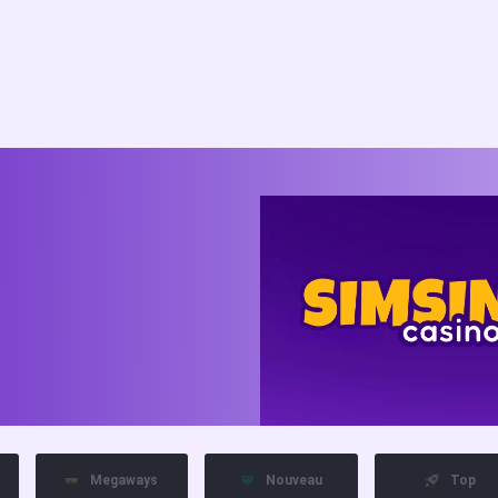
Megaways
Nouveau
Top