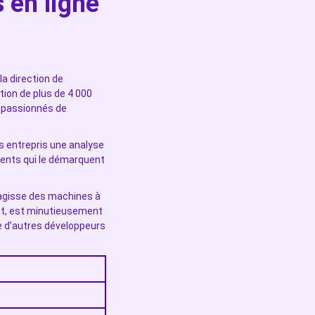
 en ligne
la direction de
ion de plus de 4 000
s passionnés de
s entrepris une analyse
ments qui le démarquent
’agisse des machines à
ect, est minutieusement
ue d’autres développeurs