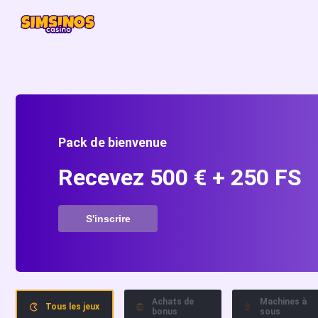
Pack de bienvenue
Recevez 500 € + 250 FS
S'inscrire
Achats de
Machines à
Tous les jeux
bonus
sous