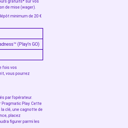
ours gratuits* sur vos
ion de mise (wager).
 dépôt minimum de 20 €
adness™ (Play’n GO)
 fois vos
rit, vous pourrez
s par l’opérateur.
ur Pragmatic Play. Cette
la clé, une cagnotte de
ance, placez
udra figurer parmi les