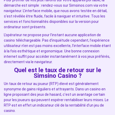
démarche est simple : rendez-vous sur Simsinos.com via votre
navigateur. L’interface mobile, que nous avons testée en détail,
s’est révélée être fluide, facile à naviguer et intuitive. Tous les
services et fonctionnalités disponibles sur la version pour
ordinateur sont présents.
L’opérateur ne propose pour l’instant aucune application de
casino téléchargeable. Pas d’inquiétude cependant, l’expérience
utilisateur n’en est pas moins excellente, l’interface mobile étant
à la fois esthétique et ergonomique. Une bonne connexion
internet suffit pour accéder instantanément à vos jeux préférés,
directement via le navigateur.
Quel est le taux de retour sur le
Simsino Casino ?
Un taux de retour au joueur (RTP) élevé est généralement
synonyme de gains réguliers et attrayants. Dans un casino en
ligne proposant des jeux de hasard, c’est un avantage certain
pour les joueurs qui peuvent espérer rentabiliser leurs mises. Le
RTP est en effet un indicateur clé de la rentabilité d’un jeu de
casino.