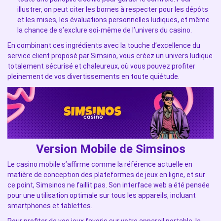
illustrer, on peut citer les bornes à respecter pour les dépôts
et les mises, les évaluations personnelles ludiques, et même
la chance de s’exclure soi-même de l’univers du casino.
En combinant ces ingrédients avec la touche d’excellence du
service client proposé par Simsino, vous créez un univers ludique
totalement sécurisé et chaleureux, où vous pouvez profiter
pleinement de vos divertissements en toute quiétude.
Version Mobile de Simsinos
Le casino mobile s’affirme comme la référence actuelle en
matière de conception des plateformes de jeux en ligne, et sur
ce point, Simsinos ne faillit pas. Son interface web a été pensée
pour une utilisation optimale sur tous les appareils, incluant
smartphones et tablettes.
Pour profiter de vos jeux favoris sur votre appareil portable, la