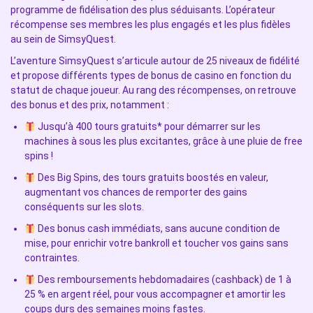
programme de fidélisation des plus séduisants. L’opérateur
récompense ses membres les plus engagés et les plus fidèles
au sein de SimsyQuest.
L’aventure SimsyQuest s’articule autour de 25 niveaux de fidélité
et propose différents types de bonus de casino en fonction du
statut de chaque joueur. Au rang des récompenses, on retrouve
des bonus et des prix, notamment :
Jusqu’à 400 tours gratuits* pour démarrer sur les
machines à sous les plus excitantes, grâce à une pluie de free
spins !
Des Big Spins, des tours gratuits boostés en valeur,
augmentant vos chances de remporter des gains
conséquents sur les slots.
Des bonus cash immédiats, sans aucune condition de
mise, pour enrichir votre bankroll et toucher vos gains sans
contraintes.
Des remboursements hebdomadaires (cashback) de 1 à
25 % en argent réel, pour vous accompagner et amortir les
coups durs des semaines moins fastes.