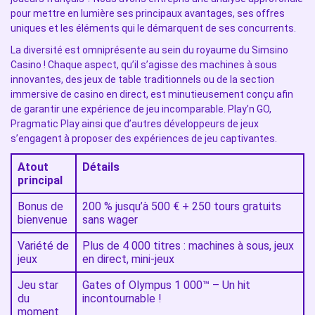
pour mettre en lumière ses principaux avantages, ses offres
uniques et les éléments qui le démarquent de ses concurrents.
La diversité est omniprésente au sein du royaume du Simsino
Casino ! Chaque aspect, qu’il s’agisse des machines à sous
innovantes, des jeux de table traditionnels ou de la section
immersive de casino en direct, est minutieusement conçu afin
de garantir une expérience de jeu incomparable. Play’n GO,
Pragmatic Play ainsi que d’autres développeurs de jeux
s’engagent à proposer des expériences de jeu captivantes.
Atout
Détails
principal
Bonus de
200 % jusqu’à 500 € + 250 tours gratuits
bienvenue
sans wager
Variété de
Plus de 4 000 titres : machines à sous, jeux
jeux
en direct, mini-jeux
Jeu star
Gates of Olympus 1 000™ – Un hit
du
incontournable !
moment