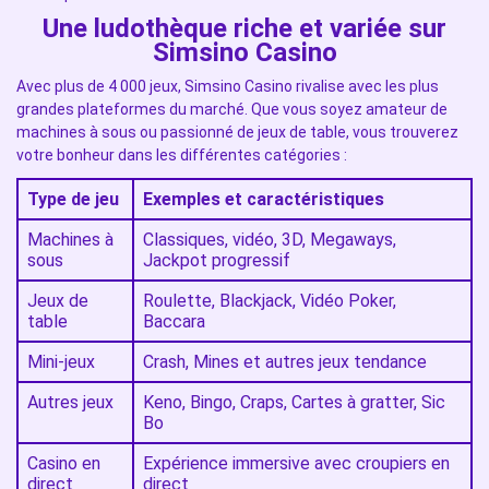
Une ludothèque riche et variée sur
Simsino Casino
Avec plus de 4 000 jeux, Simsino Casino rivalise avec les plus
grandes plateformes du marché. Que vous soyez amateur de
machines à sous ou passionné de jeux de table, vous trouverez
votre bonheur dans les différentes catégories :
Type de jeu
Exemples et caractéristiques
Machines à
Classiques, vidéo, 3D, Megaways,
sous
Jackpot progressif
Jeux de
Roulette, Blackjack, Vidéo Poker,
table
Baccara
Mini-jeux
Crash, Mines et autres jeux tendance
Autres jeux
Keno, Bingo, Craps, Cartes à gratter, Sic
Bo
Casino en
Expérience immersive avec croupiers en
direct
direct