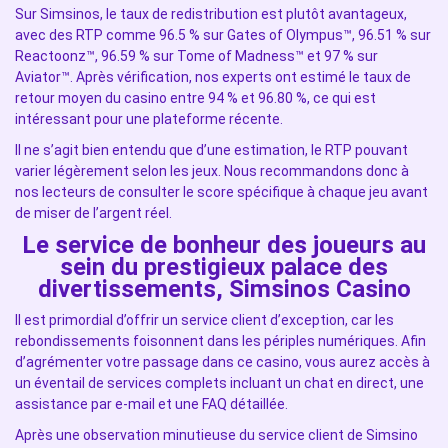
Sur Simsinos, le taux de redistribution est plutôt avantageux,
avec des RTP comme 96.5 % sur Gates of Olympus™, 96.51 % sur
Reactoonz™, 96.59 % sur Tome of Madness™ et 97 % sur
Aviator™. Après vérification, nos experts ont estimé le taux de
retour moyen du casino entre 94 % et 96.80 %, ce qui est
intéressant pour une plateforme récente.
Il ne s’agit bien entendu que d’une estimation, le RTP pouvant
varier légèrement selon les jeux. Nous recommandons donc à
nos lecteurs de consulter le score spécifique à chaque jeu avant
de miser de l’argent réel.
Le service de bonheur des joueurs au
sein du prestigieux palace des
divertissements, Simsinos Casino
Il est primordial d’offrir un service client d’exception, car les
rebondissements foisonnent dans les périples numériques. Afin
d’agrémenter votre passage dans ce casino, vous aurez accès à
un éventail de services complets incluant un chat en direct, une
assistance par e-mail et une FAQ détaillée.
Après une observation minutieuse du service client de Simsino