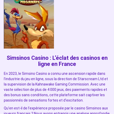
Simsinos Casino : L’éclat des casinos en
ligne en France
En 2023, le Simsino Casino a connu une ascension rapide dans
l’industrie du jeu en ligne, sous la direction de Starscream Ltd et
la supervision de la Kahnawake Gaming Commission. Avec une
vaste sélection de plus de 4 000 jeux, des paiements rapides et
des bonus sans conditions, cette plateforme sait captiver les
passionnés de sensations fortes et d’excitation.
Qu’en est-il de l’expérience proposée par le casino
Simsinos
aux
joueurs français ? Nous avons entrepris une analyse approfondie