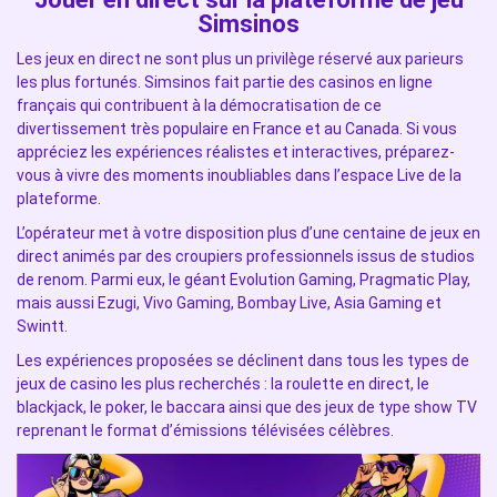
Simsinos
Les jeux en direct ne sont plus un privilège réservé aux parieurs
les plus fortunés. Simsinos fait partie des casinos en ligne
français qui contribuent à la démocratisation de ce
divertissement très populaire en France et au Canada. Si vous
appréciez les expériences réalistes et interactives, préparez-
vous à vivre des moments inoubliables dans l’espace Live de la
plateforme.
L’opérateur met à votre disposition plus d’une centaine de jeux en
direct animés par des croupiers professionnels issus de studios
de renom. Parmi eux, le géant Evolution Gaming, Pragmatic Play,
mais aussi Ezugi, Vivo Gaming, Bombay Live, Asia Gaming et
Swintt.
Les expériences proposées se déclinent dans tous les types de
jeux de casino les plus recherchés : la roulette en direct, le
blackjack, le poker, le baccara ainsi que des jeux de type show TV
reprenant le format d’émissions télévisées célèbres.