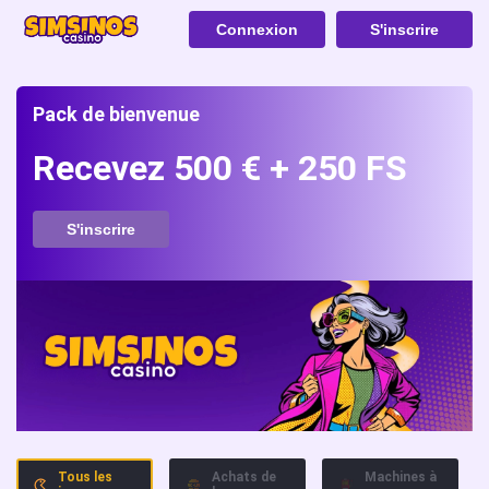
Connexion
S'inscrire
Pack de bienvenue
Recevez 500 € + 250 FS
S'inscrire
Tous les
Achats de
Machines à