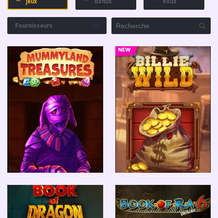
jeux
bonus
sous
Fournisseurs