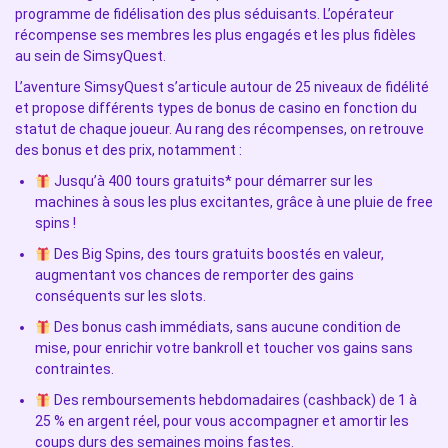
programme de fidélisation des plus séduisants. L’opérateur
récompense ses membres les plus engagés et les plus fidèles
au sein de SimsyQuest.
L’aventure SimsyQuest s’articule autour de 25 niveaux de fidélité
et propose différents types de bonus de casino en fonction du
statut de chaque joueur. Au rang des récompenses, on retrouve
des bonus et des prix, notamment :
Jusqu’à 400 tours gratuits* pour démarrer sur les
machines à sous les plus excitantes, grâce à une pluie de free
spins !
Des Big Spins, des tours gratuits boostés en valeur,
augmentant vos chances de remporter des gains
conséquents sur les slots.
Des bonus cash immédiats, sans aucune condition de
mise, pour enrichir votre bankroll et toucher vos gains sans
contraintes.
Des remboursements hebdomadaires (cashback) de 1 à
25 % en argent réel, pour vous accompagner et amortir les
coups durs des semaines moins fastes.