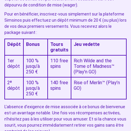
dépourvu de condition de mise (wager).
Pour en bénéficier, inscrivez-vous simplement sur la plateforme
Simsinos puis effectuez un dépôt minimum de 20 € (ou plus) lors
de vos deux premiers versements. Vous recevrez alors le
package suivant :
Dépôt
Bonus
Tours
Jeu vedette
gratuits
1er
100 %
110 free
Rich Wilde and the
dépôt
jusqu’à
spins
Tome of Madness™
250 €
(Play’n GO)
2ᵉ
100 %
140 free
Rise of Merlin™ (Play’n
dépôt
jusqu’à
spins
GO)
250 €
L’absence d’exigence de mise associée à ce bonus de bienvenue
est un avantage notable. Une fois vos récompenses activées,
n’hésitez pas à les utiliser pour vous amuser. Et si la chance vous
sourit, vous pourrez immédiatement retirer vos gains sans être