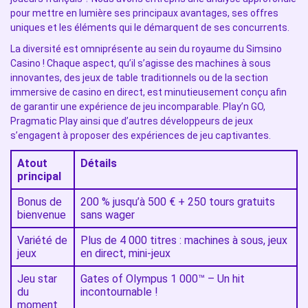
pour mettre en lumière ses principaux avantages, ses offres
uniques et les éléments qui le démarquent de ses concurrents.
La diversité est omniprésente au sein du royaume du Simsino
Casino ! Chaque aspect, qu’il s’agisse des machines à sous
innovantes, des jeux de table traditionnels ou de la section
immersive de casino en direct, est minutieusement conçu afin
de garantir une expérience de jeu incomparable. Play’n GO,
Pragmatic Play ainsi que d’autres développeurs de jeux
s’engagent à proposer des expériences de jeu captivantes.
Atout
Détails
principal
Bonus de
200 % jusqu’à 500 € + 250 tours gratuits
bienvenue
sans wager
Variété de
Plus de 4 000 titres : machines à sous, jeux
jeux
en direct, mini-jeux
Jeu star
Gates of Olympus 1 000™ – Un hit
du
incontournable !
moment