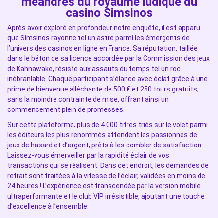
méandres du royaume ludique du
casino Simsinos
Après avoir exploré en profondeur notre enquête, il est apparu
que Simsinos rayonne tel un astre parmi les émergents de
l’univers des casinos en ligne en France. Sa réputation, taillée
dans le béton de sa licence accordée par la Commission des jeux
de Kahnawake, résiste aux assauts du temps tel un roc
inébranlable. Chaque participant s’élance avec éclat grâce à une
prime de bienvenue alléchante de 500 € et 250 tours gratuits,
sans la moindre contrainte de mise, offrant ainsi un
commencement plein de promesses.
Sur cette plateforme, plus de 4 000 titres triés sur le volet parmi
les éditeurs les plus renommés attendent les passionnés de
jeux de hasard et d’argent, prêts à les combler de satisfaction.
Laissez-vous émerveiller par la rapidité éclair de vos
transactions qui se réalisent. Dans cet endroit, les demandes de
retrait sont traitées à la vitesse de l’éclair, validées en moins de
24 heures ! L’expérience est transcendée par la version mobile
ultraperformante et le club VIP irrésistible, ajoutant une touche
d’excellence à l’ensemble.