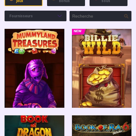
jeux
bonus
sous
Fournisseurs