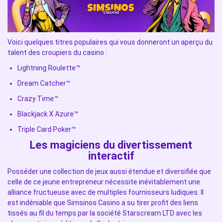
Voici quelques titres populaires qui vous donneront un aperçu du
talent des croupiers du casino :
Lightning Roulette™
Dream Catcher™
Crazy Time™
Blackjack X Azure™
Triple Card Poker™
Les magiciens du divertissement
interactif
Posséder une collection de jeux aussi étendue et diversifiée que
celle de ce jeune entrepreneur nécessite inévitablement une
alliance fructueuse avec de multiples fournisseurs ludiques. Il
est indéniable que Simsinos Casino a su tirer profit des liens
tissés au fil du temps par la société Starscream LTD avec les