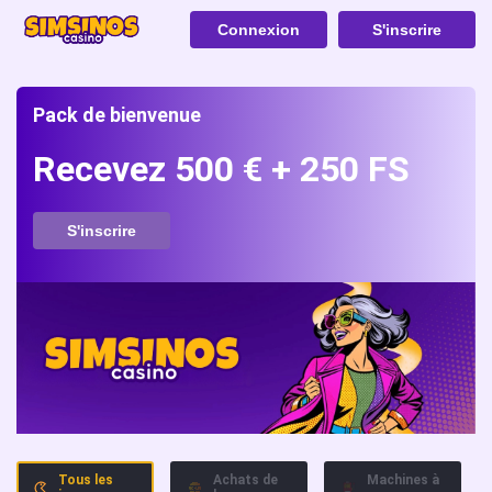
Connexion
S'inscrire
Pack de bienvenue
Recevez 500 € + 250 FS
S'inscrire
Tous les
Achats de
Machines à