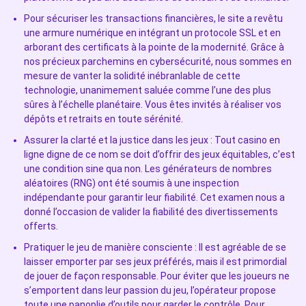
Pour sécuriser les transactions financières, le site a revêtu
une armure numérique en intégrant un protocole SSL et en
arborant des certificats à la pointe de la modernité. Grâce à
nos précieux parchemins en cybersécurité, nous sommes en
mesure de vanter la solidité inébranlable de cette
technologie, unanimement saluée comme l’une des plus
sûres à l’échelle planétaire. Vous êtes invités à réaliser vos
dépôts et retraits en toute sérénité.
Assurer la clarté et la justice dans les jeux : Tout casino en
ligne digne de ce nom se doit d’offrir des jeux équitables, c’est
une condition sine qua non. Les générateurs de nombres
aléatoires (RNG) ont été soumis à une inspection
indépendante pour garantir leur fiabilité. Cet examen nous a
donné l’occasion de valider la fiabilité des divertissements
offerts.
Pratiquer le jeu de manière consciente : Il est agréable de se
laisser emporter par ses jeux préférés, mais il est primordial
de jouer de façon responsable. Pour éviter que les joueurs ne
s’emportent dans leur passion du jeu, l’opérateur propose
toute une panoplie d’outils pour garder le contrôle. Pour