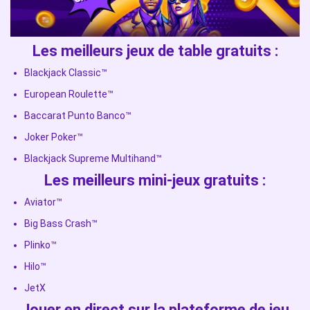
Les meilleurs jeux de table gratuits :
Blackjack Classic™
European Roulette™
Baccarat Punto Banco™
Joker Poker™
Blackjack Supreme Multihand™
Les meilleurs mini-jeux gratuits :
Aviator™
Big Bass Crash™
Plinko™
Hilo™
JetX
Jouer en direct sur la plateforme de jeu