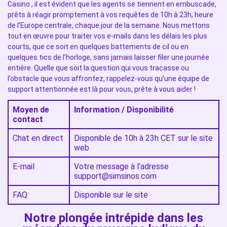
Casino , il est évident que les agents se tiennent en embuscade,
prêts à réagir promptement à vos requêtes de 10h à 23h, heure
de l’Europe centrale, chaque jour de la semaine. Nous mettons
tout en œuvre pour traiter vos e-mails dans les délais les plus
courts, que ce soit en quelques battements de cil ou en
quelques tics de l’horloge, sans jamais laisser filer une journée
entière. Quelle que soit la question qui vous tracasse ou
l’obstacle que vous affrontez, rappelez-vous qu’une équipe de
support attentionnée est là pour vous, prête à vous aider !
Moyen de
Information / Disponibilité
contact
Chat en direct
Disponible de 10h à 23h CET sur le site
web
E-mail
Votre message à l’adresse
support@simsinos.com
FAQ
Disponible sur le site
Notre plongée intrépide dans les