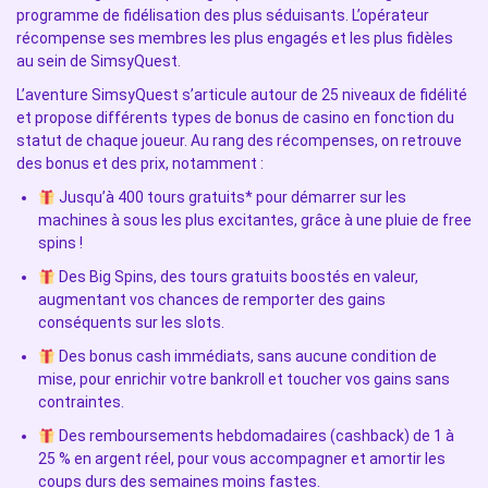
programme de fidélisation des plus séduisants. L’opérateur
récompense ses membres les plus engagés et les plus fidèles
au sein de SimsyQuest.
L’aventure SimsyQuest s’articule autour de 25 niveaux de fidélité
et propose différents types de bonus de casino en fonction du
statut de chaque joueur. Au rang des récompenses, on retrouve
des bonus et des prix, notamment :
Jusqu’à 400 tours gratuits* pour démarrer sur les
machines à sous les plus excitantes, grâce à une pluie de free
spins !
Des Big Spins, des tours gratuits boostés en valeur,
augmentant vos chances de remporter des gains
conséquents sur les slots.
Des bonus cash immédiats, sans aucune condition de
mise, pour enrichir votre bankroll et toucher vos gains sans
contraintes.
Des remboursements hebdomadaires (cashback) de 1 à
25 % en argent réel, pour vous accompagner et amortir les
coups durs des semaines moins fastes.