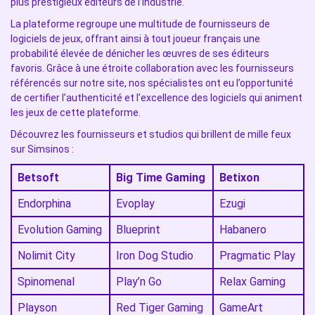
plus prestigieux éditeurs de l’industrie.
La plateforme regroupe une multitude de fournisseurs de
logiciels de jeux, offrant ainsi à tout joueur français une
probabilité élevée de dénicher les œuvres de ses éditeurs
favoris. Grâce à une étroite collaboration avec les fournisseurs
référencés sur notre site, nos spécialistes ont eu l’opportunité
de certifier l’authenticité et l’excellence des logiciels qui animent
les jeux de cette plateforme.
Découvrez les fournisseurs et studios qui brillent de mille feux
sur Simsinos :
Betsoft
Big Time Gaming
Betixon
Endorphina
Evoplay
Ezugi
Evolution Gaming
Blueprint
Habanero
Nolimit City
Iron Dog Studio
Pragmatic Play
Spinomenal
Play’n Go
Relax Gaming
Playson
Red Tiger Gaming
GameArt