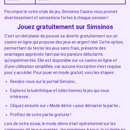
Peu importe votre style de jeu, Simsinos Casino vous promet
divertissement et sensations fortes à chaque session !
Jouez gratuitement sur Simsinos
C’est un réel plaisir de pouvoir se divertir gratuitement sur un
casino en ligne qui propose des jeux en argent réel. Cette option,
permettant de tester les jeux sans frais, présente des
avantages appréciés tant par les parieurs débutants
qu’expérimentés. Elle est disponible sur ce casino en ligne et
d’une utilisation simplifiée, car aucune inscription n’est requise
pour y accéder. Pour jouer en mode gratuit, voici les étapes :
Rendez-vous sur le portail Simsino ;
Explorez la ludothèque et sélectionnez le jeu qui vous
intéresse ;
Cliquez ensuite sur « Mode démo » pour démarrer la partie ;
Profitez de votre partie gratuite !
Lors de notre essai, le mode démo était opérationnel sur les
catégories de jeux suivantes : les machines à sous, la roulette en