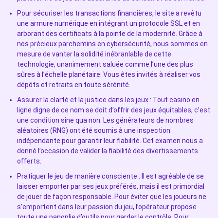
Pour sécuriser les transactions financières, le site a revêtu
une armure numérique en intégrant un protocole SSL et en
arborant des certificats à la pointe de la modernité. Grâce à
nos précieux parchemins en cybersécurité, nous sommes en
mesure de vanter la solidité inébranlable de cette
technologie, unanimement saluée comme l’une des plus
sûres à l’échelle planétaire. Vous êtes invités à réaliser vos
dépôts et retraits en toute sérénité.
Assurer la clarté et la justice dans les jeux : Tout casino en
ligne digne de ce nom se doit d’offrir des jeux équitables, c’est
une condition sine qua non. Les générateurs de nombres
aléatoires (RNG) ont été soumis à une inspection
indépendante pour garantir leur fiabilité. Cet examen nous a
donné l’occasion de valider la fiabilité des divertissements
offerts.
Pratiquer le jeu de manière consciente : Il est agréable de se
laisser emporter par ses jeux préférés, mais il est primordial
de jouer de façon responsable. Pour éviter que les joueurs ne
s’emportent dans leur passion du jeu, l’opérateur propose
toute une panoplie d’outils pour garder le contrôle. Pour