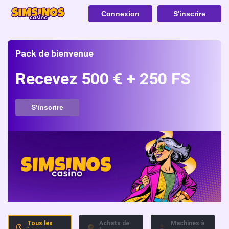
Connexion
S'inscrire
Pack de bienvenue
Recevez 500 € + 250 FS
S'inscrire
Tous les
Achats de
Machines à