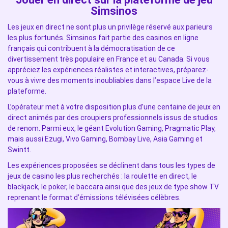
Simsinos
Les jeux en direct ne sont plus un privilège réservé aux parieurs
les plus fortunés. Simsinos fait partie des casinos en ligne
français qui contribuent à la démocratisation de ce
divertissement très populaire en France et au Canada. Si vous
appréciez les expériences réalistes et interactives, préparez-
vous à vivre des moments inoubliables dans l’espace Live de la
plateforme.
L’opérateur met à votre disposition plus d’une centaine de jeux en
direct animés par des croupiers professionnels issus de studios
de renom. Parmi eux, le géant Evolution Gaming, Pragmatic Play,
mais aussi Ezugi, Vivo Gaming, Bombay Live, Asia Gaming et
Swintt.
Les expériences proposées se déclinent dans tous les types de
jeux de casino les plus recherchés : la roulette en direct, le
blackjack, le poker, le baccara ainsi que des jeux de type show TV
reprenant le format d’émissions télévisées célèbres.