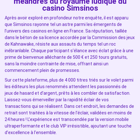
méandres du royaume ludique du
casino Simsinos
Après avoir exploré en profondeur notre enquête, il est apparu
que Simsinos rayonne tel un astre parmi les émergents de
l’univers des casinos en ligne en France. Sa réputation, taillée
dans le béton de sa licence accordée par la Commission des jeux
de Kahnawake, résiste aux assauts du temps tel un roc
inébranlable. Chaque participant s’élance avec éclat grâce à une
prime de bienvenue alléchante de 500 € et 250 tours gratuits,
sans la moindre contrainte de mise, offrant ainsi un
commencement plein de promesses.
Sur cette plateforme, plus de 4 000 titres triés sur le volet parmi
les éditeurs les plus renommés attendent les passionnés de
jeux de hasard et d’argent, prêts à les combler de satisfaction.
Laissez-vous émerveiller par la rapidité éclair de vos
transactions qui se réalisent. Dans cet endroit, les demandes de
retrait sont traitées à la vitesse de l’éclair, validées en moins de
24 heures ! L’expérience est transcendée par la version mobile
ultraperformante et le club VIP irrésistible, ajoutant une touche
d’excellence à l’ensemble.