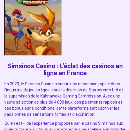
Simsinos Casino : L’éclat des casinos en
ligne en France
En 2023, le Simsino Casino a connu une ascension rapide dans
l’industrie du jeu en ligne, sous la direction de Starscream Ltd et
la supervision de la Kahnawake Gaming Commission. Avec une
vaste sélection de plus de 4 000 jeux, des paiements rapides et
des bonus sans conditions, cette plateforme sait captiver les
passionnés de sensations fortes et d’excitation.
Qu’en est-il de l’expérience proposée par le casino
Simsinos
aux
joueurs français ? Nous avons entrepris une analyse approfondie