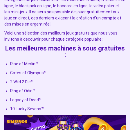
ligne, le blackjack en ligne, le baccara en ligne, le vidéo poker et
les mini-jeux. Il ne sera pas possible de jouer gratuitement aux
jeux en direct, ces derniers exigeant la création d’un compte et
des mises en argent réel.
Voici une sélection des meilleurs jeux gratuits que nous vous
invitons à découvrir pour chaque catégorie populaire :
Les meilleures machines à sous gratuites
:
Rise of Merlin™
Gates of Olympus™
2 Wild 2 Die™
Ring of Odin™
Legacy of Dead™
10 Lucky Sevens™