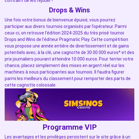
contraint de les rejouer !
Drops & Wins
Une fois votre bonus de bienvenue épuisé, vous pourrez
participer aux divers tournois organisés par l’opérateur. Parmi
ceux-ci, on retrouve l’édition 2024-2025 du très prisé tournoi
Drops and Wins de l’éditeur Pragmatic Play. Cette compétition
vous propose une année entière de divertissement et de gains
potentiels avec, à la clé, une cagnotte de 30 00 000 euros* et des
prix journaliers pouvant atteindre 10 000 euros. Pour tenter votre
chance, placez simplement des mises en argent réel sur les
machines à sous participantes aux tournois. Il faudra figurer
parmi les meilleurs du classement pour remporter des parts de
cette cagnotte colossale.
Programme VIP
Les avantages et les privilèges persistent sur le site grâce à un