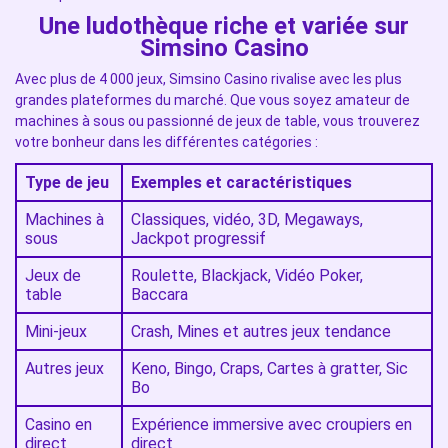
Une ludothèque riche et variée sur
Simsino Casino
Avec plus de 4 000 jeux, Simsino Casino rivalise avec les plus
grandes plateformes du marché. Que vous soyez amateur de
machines à sous ou passionné de jeux de table, vous trouverez
votre bonheur dans les différentes catégories :
Type de jeu
Exemples et caractéristiques
Machines à
Classiques, vidéo, 3D, Megaways,
sous
Jackpot progressif
Jeux de
Roulette, Blackjack, Vidéo Poker,
table
Baccara
Mini-jeux
Crash, Mines et autres jeux tendance
Autres jeux
Keno, Bingo, Craps, Cartes à gratter, Sic
Bo
Casino en
Expérience immersive avec croupiers en
direct
direct