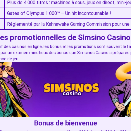
Plus de 4 000 titres : machines à sous, jeux en direct, mini-je
t
Gates of Olympus 1 000™ – Un hit incontournable !
Réglementé par la Kahnawake Gaming Commission pour une e
res promotionnelles de Simsino Casino 
if des casinos en ligne, les bonus et les promotions sont souvent le f
 par un examen minutieux des bonus que
Simsinos Casino
a préparés p
nce de jeu.
Bonus de bienvenue