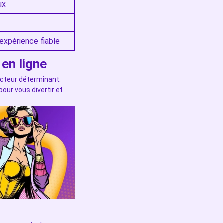
ux
xpérience fiable
en ligne
acteur déterminant.
our vous divertir et