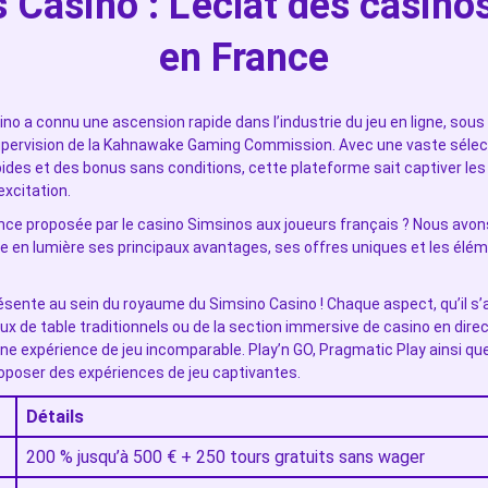
 Casino : L’éclat des casinos
en France
no a connu une ascension rapide dans l’industrie du jeu en ligne, sous 
upervision de la Kahnawake Gaming Commission. Avec une vaste sélect
ides et des bonus sans conditions, cette plateforme sait captiver le
excitation.
ience proposée par le casino
Simsinos
aux joueurs français ? Nous avon
e en lumière ses principaux avantages, ses offres uniques et les élé
résente au sein du royaume du Simsino Casino ! Chaque aspect, qu’il s
ux de table traditionnels ou de la section immersive de casino en dir
une expérience de jeu incomparable. Play’n GO, Pragmatic Play ainsi q
roposer des expériences de jeu captivantes.
Détails
200 % jusqu’à 500 € + 250 tours gratuits sans wager