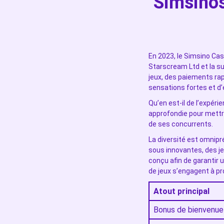
Simsinos
En 2023, le Simsino Casi
Starscream Ltd et la s
jeux, des paiements rap
sensations fortes et d’
Qu’en est-il de l’expér
approfondie pour mettr
de ses concurrents.
La diversité est omnip
sous innovantes, des je
conçu afin de garantir 
de jeux s’engagent à p
Atout principal
Bonus de bienvenue