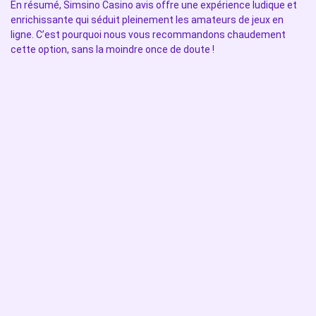
En résumé, Simsino Casino avis offre une expérience ludique et
enrichissante qui séduit pleinement les amateurs de jeux en
ligne. C’est pourquoi nous vous recommandons chaudement
cette option, sans la moindre once de doute !