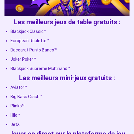
Les meilleurs jeux de table gratuits :
Blackjack Classic™
European Roulette™
Baccarat Punto Banco™
Joker Poker™
Blackjack Supreme Multihand™
Les meilleurs mini-jeux gratuits :
Aviator™
Big Bass Crash™
Plinko™
Hilo™
JetX
Jouer en direct sur la plateforme de jeu