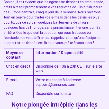
Casino , il est évident que les agents se tiennent en embuscade,
prêts à réagir promptement à vos requêtes de 10h à 23h, heure
de l’Europe centrale, chaque jour de la semaine. Nous mettons
tout en œuvre pour traiter vos e-mails dans les délais les plus
courts, que ce soit en quelques battements de cil ou en
quelques tics de l’horloge, sans jamais laisser filer une journée
entière. Quelle que soit la question qui vous tracasse ou
l’obstacle que vous affrontez, rappelez-vous qu’une équipe de
support attentionnée est là pour vous, prête à vous aider !
Moyen de
Information / Disponibilité
contact
Chat en direct
Disponible de 10h à 23h CET sur le site
web
E-mail
Votre message à l’adresse
support@simsinos.com
FAQ
Disponible sur le site
Notre plongée intrépide dans les