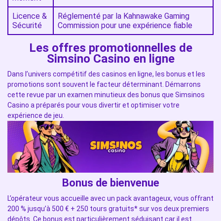
Licence &
Réglementé par la Kahnawake Gaming
Sécurité
Commission pour une expérience fiable
Les offres promotionnelles de
Simsino Casino en ligne
Dans l’univers compétitif des casinos en ligne, les bonus et les
promotions sont souvent le facteur déterminant. Démarrons
cette revue par un examen minutieux des bonus que
Simsinos
Casino
a préparés pour vous divertir et optimiser votre
expérience de jeu.
Bonus de bienvenue
L’opérateur vous accueille avec un pack avantageux, vous offrant
200 % jusqu’à 500 € + 250 tours gratuits* sur vos deux premiers
dépôts. Ce bonus est particulièrement séduisant car il est