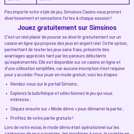
Peu importe votre style de jeu, Simsinos Casino vous promet
divertissement et sensations fortes à chaque session !
Jouez gratuitement sur Simsinos
C’est un réel plaisir de pouvoir se divertir gratuitement sur un
casino en ligne qui propose des jeux en argent réel. Cette option,
permettant de tester les jeux sans frais, présente des
avantages appréciés tant par les parieurs débutants
qu’expérimentés. Elle est disponible sur ce casino en ligne et
d’une utilisation simplifiée, car aucune inscription n’est requise
pour y accéder. Pour jouer en mode gratuit, voici les étapes :
Rendez-vous sur le portail Simsino ;
Explorez la ludothèque et sélectionnez le jeu qui vous
intéresse ;
Cliquez ensuite sur « Mode démo » pour démarrer la partie ;
Profitez de votre partie gratuite !
Lors de notre essai, le mode démo était opérationnel sur les
catégories de jeux suivantes : les machines à sous, la roulette en