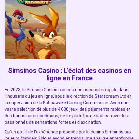
Simsinos Casino : L’éclat des casinos en
ligne en France
En 2023, le Simsino Casino a connu une ascension rapide dans
l’industrie du jeu en ligne, sous la direction de Starscream Ltd et
la supervision de la Kahnawake Gaming Commission. Avec une
vaste sélection de plus de 4 000 jeux, des paiements rapides et
des bonus sans conditions, cette plateforme sait captiver les
passionnés de sensations fortes et d’excitation.
Qu’en est-il de l’expérience proposée par le casino
Simsinos
aux
joueurs français ? Nous avons entrepris une analyse approfondie