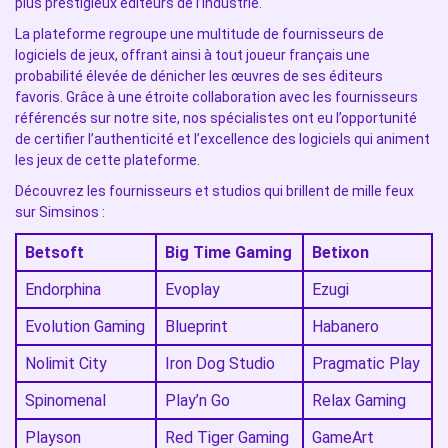
plus prestigieux éditeurs de l’industrie.
La plateforme regroupe une multitude de fournisseurs de
logiciels de jeux, offrant ainsi à tout joueur français une
probabilité élevée de dénicher les œuvres de ses éditeurs
favoris. Grâce à une étroite collaboration avec les fournisseurs
référencés sur notre site, nos spécialistes ont eu l’opportunité
de certifier l’authenticité et l’excellence des logiciels qui animent
les jeux de cette plateforme.
Découvrez les fournisseurs et studios qui brillent de mille feux
sur Simsinos :
Betsoft
Big Time Gaming
Betixon
Endorphina
Evoplay
Ezugi
Evolution Gaming
Blueprint
Habanero
Nolimit City
Iron Dog Studio
Pragmatic Play
Spinomenal
Play’n Go
Relax Gaming
Playson
Red Tiger Gaming
GameArt