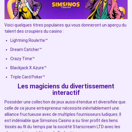
Voici quelques titres populaires qui vous donneront un aperçu du
talent des croupiers du casino :
Lightning Roulette™
Dream Catcher™
Crazy Time™
Blackjack X Azure™
Triple Card Poker™
Les magiciens du divertissement
interactif
Posséder une collection de jeux aussi étendue et diversifiée que
celle de ce jeune entrepreneur nécessite inévitablement une
alliance fructueuse avec de multiples fournisseurs ludiques. Il
est indéniable que Simsinos Casino a su tirer profit des liens
tissés au fil du temps par la société Starscream LTD avec les