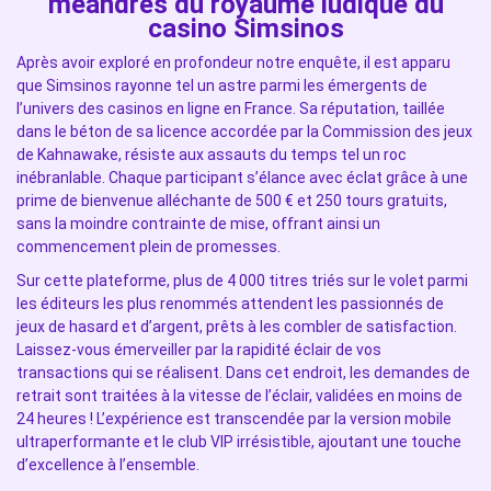
méandres du royaume ludique du
casino Simsinos
Après avoir exploré en profondeur notre enquête, il est apparu
que Simsinos rayonne tel un astre parmi les émergents de
l’univers des casinos en ligne en France. Sa réputation, taillée
dans le béton de sa licence accordée par la Commission des jeux
de Kahnawake, résiste aux assauts du temps tel un roc
inébranlable. Chaque participant s’élance avec éclat grâce à une
prime de bienvenue alléchante de 500 € et 250 tours gratuits,
sans la moindre contrainte de mise, offrant ainsi un
commencement plein de promesses.
Sur cette plateforme, plus de 4 000 titres triés sur le volet parmi
les éditeurs les plus renommés attendent les passionnés de
jeux de hasard et d’argent, prêts à les combler de satisfaction.
Laissez-vous émerveiller par la rapidité éclair de vos
transactions qui se réalisent. Dans cet endroit, les demandes de
retrait sont traitées à la vitesse de l’éclair, validées en moins de
24 heures ! L’expérience est transcendée par la version mobile
ultraperformante et le club VIP irrésistible, ajoutant une touche
d’excellence à l’ensemble.