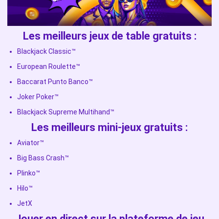
Les meilleurs jeux de table gratuits :
Blackjack Classic™
European Roulette™
Baccarat Punto Banco™
Joker Poker™
Blackjack Supreme Multihand™
Les meilleurs mini-jeux gratuits :
Aviator™
Big Bass Crash™
Plinko™
Hilo™
JetX
Jouer en direct sur la plateforme de jeu