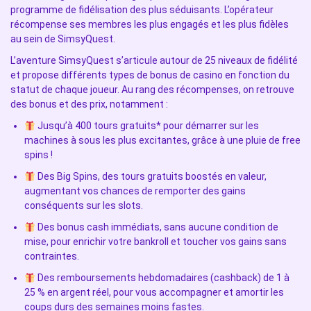
programme de fidélisation des plus séduisants. L’opérateur
récompense ses membres les plus engagés et les plus fidèles
au sein de SimsyQuest.
L’aventure SimsyQuest s’articule autour de 25 niveaux de fidélité
et propose différents types de bonus de casino en fonction du
statut de chaque joueur. Au rang des récompenses, on retrouve
des bonus et des prix, notamment :
Jusqu’à 400 tours gratuits* pour démarrer sur les
machines à sous les plus excitantes, grâce à une pluie de free
spins !
Des Big Spins, des tours gratuits boostés en valeur,
augmentant vos chances de remporter des gains
conséquents sur les slots.
Des bonus cash immédiats, sans aucune condition de
mise, pour enrichir votre bankroll et toucher vos gains sans
contraintes.
Des remboursements hebdomadaires (cashback) de 1 à
25 % en argent réel, pour vous accompagner et amortir les
coups durs des semaines moins fastes.