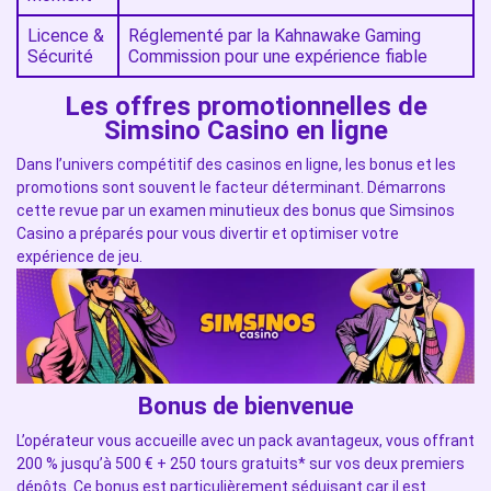
Licence &
Réglementé par la Kahnawake Gaming
Sécurité
Commission pour une expérience fiable
Les offres promotionnelles de
Simsino Casino en ligne
Dans l’univers compétitif des casinos en ligne, les bonus et les
promotions sont souvent le facteur déterminant. Démarrons
cette revue par un examen minutieux des bonus que
Simsinos
Casino
a préparés pour vous divertir et optimiser votre
expérience de jeu.
Bonus de bienvenue
L’opérateur vous accueille avec un pack avantageux, vous offrant
200 % jusqu’à 500 € + 250 tours gratuits* sur vos deux premiers
dépôts. Ce bonus est particulièrement séduisant car il est