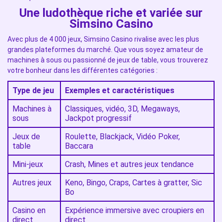
Une ludothèque riche et variée sur
Simsino Casino
Avec plus de 4 000 jeux, Simsino Casino rivalise avec les plus
grandes plateformes du marché. Que vous soyez amateur de
machines à sous ou passionné de jeux de table, vous trouverez
votre bonheur dans les différentes catégories :
Type de jeu
Exemples et caractéristiques
Machines à
Classiques, vidéo, 3D, Megaways,
sous
Jackpot progressif
Jeux de
Roulette, Blackjack, Vidéo Poker,
table
Baccara
Mini-jeux
Crash, Mines et autres jeux tendance
Autres jeux
Keno, Bingo, Craps, Cartes à gratter, Sic
Bo
Casino en
Expérience immersive avec croupiers en
direct
direct