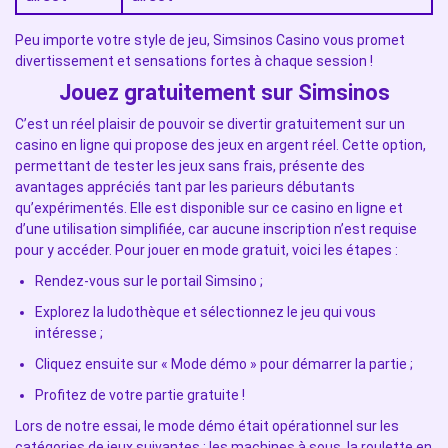
Peu importe votre style de jeu, Simsinos Casino vous promet
divertissement et sensations fortes à chaque session !
Jouez gratuitement sur Simsinos
C’est un réel plaisir de pouvoir se divertir gratuitement sur un
casino en ligne qui propose des jeux en argent réel. Cette option,
permettant de tester les jeux sans frais, présente des
avantages appréciés tant par les parieurs débutants
qu’expérimentés. Elle est disponible sur ce casino en ligne et
d’une utilisation simplifiée, car aucune inscription n’est requise
pour y accéder. Pour jouer en mode gratuit, voici les étapes :
Rendez-vous sur le portail Simsino ;
Explorez la ludothèque et sélectionnez le jeu qui vous
intéresse ;
Cliquez ensuite sur « Mode démo » pour démarrer la partie ;
Profitez de votre partie gratuite !
Lors de notre essai, le mode démo était opérationnel sur les
catégories de jeux suivantes : les machines à sous, la roulette en