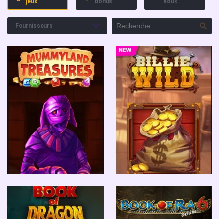
jeux
bonus
sous
Fournisseurs