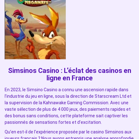
Simsinos Casino : L’éclat des casinos en
ligne en France
En 2023, le Simsino Casino a connu une ascension rapide dans
l’industrie du jeu en ligne, sous la direction de Starscream Ltd et
la supervision de la Kahnawake Gaming Commission. Avec une
vaste sélection de plus de 4 000 jeux, des paiements rapides et
des bonus sans conditions, cette plateforme sait captiver les
passionnés de sensations fortes et d’excitation.
Qu’en est-il de l’expérience proposée par le casino
Simsinos
aux
joueurs français ? Nous avons entrepris une analyse approfondie