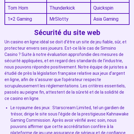
Tom Horn
Thunderkick
Quickspin
1×2 Gaming
MrSlotty
Asia Gaming
Sécurité du site web
Un casino en ligne idéal se doit d’être un site de jeu fiable, sûr, et
protecteur envers ses joueurs. Est-ce là le cas de Simsino
Casino ? Suite à notre évaluation approfondie des mesures de
sécurité appliquées, et en regard des standards de l’industrie,
nous pouvons répondre positivement. Notre équipe de juristes a
étudié de près la législation française relative aux jeux d’argent
en ligne, afin de s’assurer que l’opérateur respecte
scrupuleusement les réglementations. Les critères essentiels,
passés au peigne fin, attestent de la sûreté et de la solidité de
ce casino en ligne.
Le royaume des jeux : Starscream Limited, tel un gardien de
trésor, dirige le site sous l’égide de la prestigieuse Kahnawake
Gaming Commission. Après avoir vérifié avec soin, nous
pouvons affirmer que cette accréditation confère à la
plateforme de jeu une assurance de sérieux et de confiance.