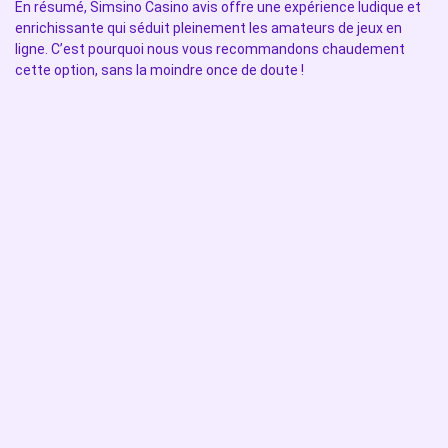
En résumé, Simsino Casino avis offre une expérience ludique et
enrichissante qui séduit pleinement les amateurs de jeux en
ligne. C’est pourquoi nous vous recommandons chaudement
cette option, sans la moindre once de doute !