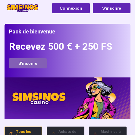
Connexion
S'inscrire
Pack de bienvenue
Recevez 500 € + 250 FS
S'inscrire
Tous les
Achats de
Machines à