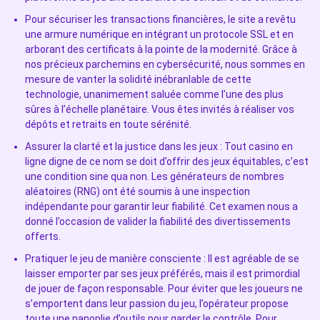
Pour sécuriser les transactions financières, le site a revêtu
une armure numérique en intégrant un protocole SSL et en
arborant des certificats à la pointe de la modernité. Grâce à
nos précieux parchemins en cybersécurité, nous sommes en
mesure de vanter la solidité inébranlable de cette
technologie, unanimement saluée comme l’une des plus
sûres à l’échelle planétaire. Vous êtes invités à réaliser vos
dépôts et retraits en toute sérénité.
Assurer la clarté et la justice dans les jeux : Tout casino en
ligne digne de ce nom se doit d’offrir des jeux équitables, c’est
une condition sine qua non. Les générateurs de nombres
aléatoires (RNG) ont été soumis à une inspection
indépendante pour garantir leur fiabilité. Cet examen nous a
donné l’occasion de valider la fiabilité des divertissements
offerts.
Pratiquer le jeu de manière consciente : Il est agréable de se
laisser emporter par ses jeux préférés, mais il est primordial
de jouer de façon responsable. Pour éviter que les joueurs ne
s’emportent dans leur passion du jeu, l’opérateur propose
toute une panoplie d’outils pour garder le contrôle. Pour