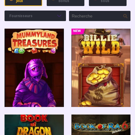
jeux
bonus
sous
Fournisseurs