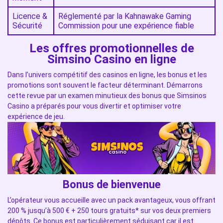
Licence &
Réglementé par la Kahnawake Gaming
Sécurité
Commission pour une expérience fiable
Les offres promotionnelles de
Simsino Casino en ligne
Dans l’univers compétitif des casinos en ligne, les bonus et les
promotions sont souvent le facteur déterminant. Démarrons
cette revue par un examen minutieux des bonus que
Simsinos
Casino
a préparés pour vous divertir et optimiser votre
expérience de jeu.
Bonus de bienvenue
L’opérateur vous accueille avec un pack avantageux, vous offrant
200 % jusqu’à 500 € + 250 tours gratuits* sur vos deux premiers
dépôts. Ce bonus est particulièrement séduisant car il est