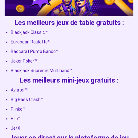
Les meilleurs jeux de table gratuits :
Blackjack Classic™
European Roulette™
Baccarat Punto Banco™
Joker Poker™
Blackjack Supreme Multihand™
Les meilleurs mini-jeux gratuits :
Aviator™
Big Bass Crash™
Plinko™
Hilo™
JetX
Jouer en direct sur la plateforme de jeu