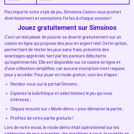
Peu importe votre style de jeu, Simsinos Casino vous promet
divertissement et sensations fortes à chaque session !
Jouez gratuitement sur Simsinos
C’est un réel plaisir de pouvoir se divertir gratuitement sur un
casino en ligne qui propose des jeux en argent réel. Cette option,
permettant de tester les jeux sans frais, présente des
avantages appréciés tant par les parieurs débutants
qu’expérimentés. Elle est disponible sur ce casino en ligne et
d’une utilisation simplifiée, car aucune inscription n’est requise
pour y accéder. Pour jouer en mode gratuit, voici les étapes :
Rendez-vous sur le portail Simsino ;
Explorez la ludothèque et sélectionnez le jeu qui vous
intéresse ;
Cliquez ensuite sur « Mode démo » pour démarrer la partie ;
Profitez de votre partie gratuite !
Lors de notre essai, le mode démo était opérationnel sur les
catégories de jeux suivantes : les machines à sous, la roulette en