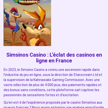
Simsinos Casino : L’éclat des casinos en
ligne en France
En 2023, le Simsino Casino a connu une ascension rapide dans
l’industrie du jeu en ligne, sous la direction de Starscream Ltd et
la supervision de la Kahnawake Gaming Commission. Avec une
vaste sélection de plus de 4 000 jeux, des paiements rapides et
des bonus sans conditions, cette plateforme sait captiver les
passionnés de sensations fortes et d’excitation.
Qu’en est-il de l’expérience proposée par le casino
Simsinos
aux
joueurs français ? Nous avons entrepris une analyse approfondie