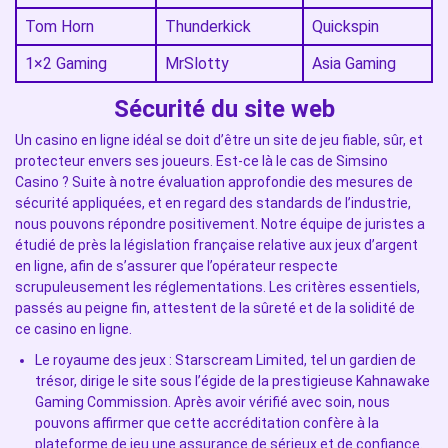
Tom Horn
Thunderkick
Quickspin
1×2 Gaming
MrSlotty
Asia Gaming
Sécurité du site web
Un casino en ligne idéal se doit d’être un site de jeu fiable, sûr, et
protecteur envers ses joueurs. Est-ce là le cas de Simsino
Casino ? Suite à notre évaluation approfondie des mesures de
sécurité appliquées, et en regard des standards de l’industrie,
nous pouvons répondre positivement. Notre équipe de juristes a
étudié de près la législation française relative aux jeux d’argent
en ligne, afin de s’assurer que l’opérateur respecte
scrupuleusement les réglementations. Les critères essentiels,
passés au peigne fin, attestent de la sûreté et de la solidité de
ce casino en ligne.
Le royaume des jeux : Starscream Limited, tel un gardien de
trésor, dirige le site sous l’égide de la prestigieuse Kahnawake
Gaming Commission. Après avoir vérifié avec soin, nous
pouvons affirmer que cette accréditation confère à la
plateforme de jeu une assurance de sérieux et de confiance.