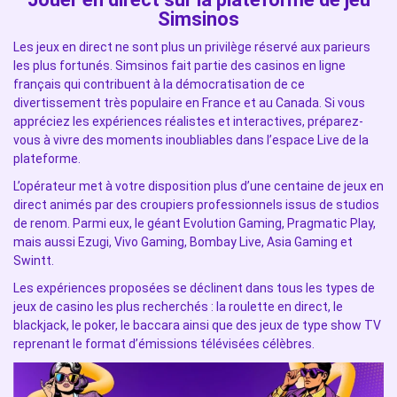
Simsinos
Les jeux en direct ne sont plus un privilège réservé aux parieurs
les plus fortunés. Simsinos fait partie des casinos en ligne
français qui contribuent à la démocratisation de ce
divertissement très populaire en France et au Canada. Si vous
appréciez les expériences réalistes et interactives, préparez-
vous à vivre des moments inoubliables dans l’espace Live de la
plateforme.
L’opérateur met à votre disposition plus d’une centaine de jeux en
direct animés par des croupiers professionnels issus de studios
de renom. Parmi eux, le géant Evolution Gaming, Pragmatic Play,
mais aussi Ezugi, Vivo Gaming, Bombay Live, Asia Gaming et
Swintt.
Les expériences proposées se déclinent dans tous les types de
jeux de casino les plus recherchés : la roulette en direct, le
blackjack, le poker, le baccara ainsi que des jeux de type show TV
reprenant le format d’émissions télévisées célèbres.