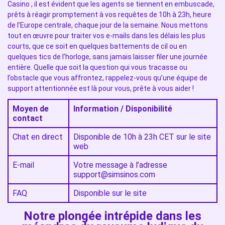
Casino , il est évident que les agents se tiennent en embuscade,
prêts à réagir promptement à vos requêtes de 10h à 23h, heure
de l’Europe centrale, chaque jour de la semaine. Nous mettons
tout en œuvre pour traiter vos e-mails dans les délais les plus
courts, que ce soit en quelques battements de cil ou en
quelques tics de l’horloge, sans jamais laisser filer une journée
entière. Quelle que soit la question qui vous tracasse ou
l’obstacle que vous affrontez, rappelez-vous qu’une équipe de
support attentionnée est là pour vous, prête à vous aider !
Moyen de
Information / Disponibilité
contact
Chat en direct
Disponible de 10h à 23h CET sur le site
web
E-mail
Votre message à l’adresse
support@simsinos.com
FAQ
Disponible sur le site
Notre plongée intrépide dans les