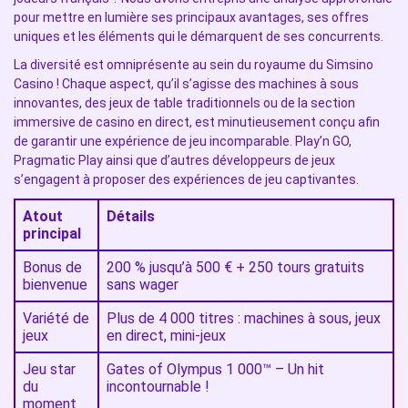
pour mettre en lumière ses principaux avantages, ses offres
uniques et les éléments qui le démarquent de ses concurrents.
La diversité est omniprésente au sein du royaume du Simsino
Casino ! Chaque aspect, qu’il s’agisse des machines à sous
innovantes, des jeux de table traditionnels ou de la section
immersive de casino en direct, est minutieusement conçu afin
de garantir une expérience de jeu incomparable. Play’n GO,
Pragmatic Play ainsi que d’autres développeurs de jeux
s’engagent à proposer des expériences de jeu captivantes.
Atout
Détails
principal
Bonus de
200 % jusqu’à 500 € + 250 tours gratuits
bienvenue
sans wager
Variété de
Plus de 4 000 titres : machines à sous, jeux
jeux
en direct, mini-jeux
Jeu star
Gates of Olympus 1 000™ – Un hit
du
incontournable !
moment