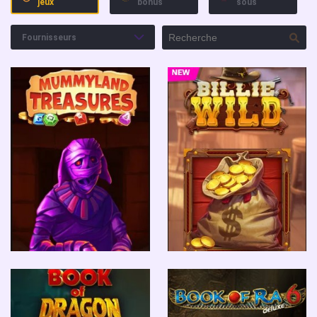
jeux
bonus
sous
Fournisseurs