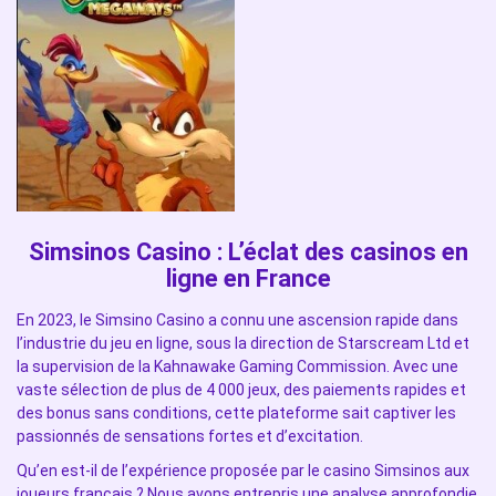
Simsinos Casino : L’éclat des casinos en
ligne en France
En 2023, le Simsino Casino a connu une ascension rapide dans
l’industrie du jeu en ligne, sous la direction de Starscream Ltd et
la supervision de la Kahnawake Gaming Commission. Avec une
vaste sélection de plus de 4 000 jeux, des paiements rapides et
des bonus sans conditions, cette plateforme sait captiver les
passionnés de sensations fortes et d’excitation.
Qu’en est-il de l’expérience proposée par le casino
Simsinos
aux
joueurs français ? Nous avons entrepris une analyse approfondie