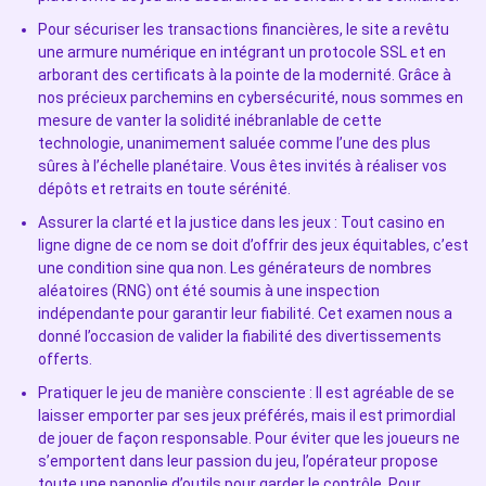
Pour sécuriser les transactions financières, le site a revêtu
une armure numérique en intégrant un protocole SSL et en
arborant des certificats à la pointe de la modernité. Grâce à
nos précieux parchemins en cybersécurité, nous sommes en
mesure de vanter la solidité inébranlable de cette
technologie, unanimement saluée comme l’une des plus
sûres à l’échelle planétaire. Vous êtes invités à réaliser vos
dépôts et retraits en toute sérénité.
Assurer la clarté et la justice dans les jeux : Tout casino en
ligne digne de ce nom se doit d’offrir des jeux équitables, c’est
une condition sine qua non. Les générateurs de nombres
aléatoires (RNG) ont été soumis à une inspection
indépendante pour garantir leur fiabilité. Cet examen nous a
donné l’occasion de valider la fiabilité des divertissements
offerts.
Pratiquer le jeu de manière consciente : Il est agréable de se
laisser emporter par ses jeux préférés, mais il est primordial
de jouer de façon responsable. Pour éviter que les joueurs ne
s’emportent dans leur passion du jeu, l’opérateur propose
toute une panoplie d’outils pour garder le contrôle. Pour