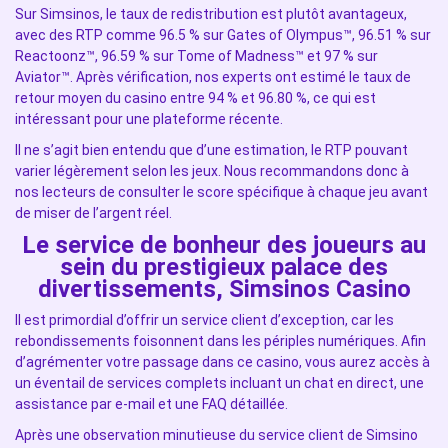
Sur Simsinos, le taux de redistribution est plutôt avantageux,
avec des RTP comme 96.5 % sur Gates of Olympus™, 96.51 % sur
Reactoonz™, 96.59 % sur Tome of Madness™ et 97 % sur
Aviator™. Après vérification, nos experts ont estimé le taux de
retour moyen du casino entre 94 % et 96.80 %, ce qui est
intéressant pour une plateforme récente.
Il ne s’agit bien entendu que d’une estimation, le RTP pouvant
varier légèrement selon les jeux. Nous recommandons donc à
nos lecteurs de consulter le score spécifique à chaque jeu avant
de miser de l’argent réel.
Le service de bonheur des joueurs au
sein du prestigieux palace des
divertissements, Simsinos Casino
Il est primordial d’offrir un service client d’exception, car les
rebondissements foisonnent dans les périples numériques. Afin
d’agrémenter votre passage dans ce casino, vous aurez accès à
un éventail de services complets incluant un chat en direct, une
assistance par e-mail et une FAQ détaillée.
Après une observation minutieuse du service client de Simsino