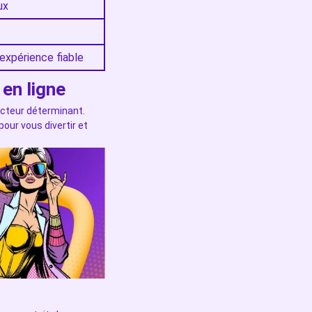
ux
xpérience fiable
en ligne
acteur déterminant.
our vous divertir et