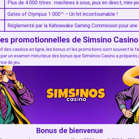
Plus de 4 000 titres : machines à sous, jeux en direct, mini-je
t
Gates of Olympus 1 000™ – Un hit incontournable !
Réglementé par la Kahnawake Gaming Commission pour une e
res promotionnelles de Simsino Casino 
if des casinos en ligne, les bonus et les promotions sont souvent le f
 par un examen minutieux des bonus que
Simsinos Casino
a préparés p
nce de jeu.
Bonus de bienvenue