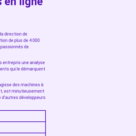
 en ligne
la direction de
ion de plus de 4 000
s passionnés de
s entrepris une analyse
ments qui le démarquent
’agisse des machines à
ect, est minutieusement
ue d’autres développeurs