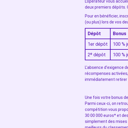
L’opérateur vous accuei
deux premiers dépôts. C
Pour en bénéficier, in
(ou plus) lors de vos d
Dépôt
Bonus
1er dépôt
100 % j
2ᵉ dépôt
100 % j
L’absence d’exigence d
récompenses activées, n
immédiatement retirer v
Une fois votre bonus de
Parmi ceux-ci, on retro
compétition vous propos
30 00 000 euros* et des
simplement des mises en
meilleurs du classemen