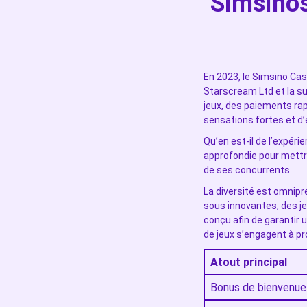
Simsinos
En 2023, le Simsino Casi
Starscream Ltd et la s
jeux, des paiements rap
sensations fortes et d’
Qu’en est-il de l’expér
approfondie pour mettr
de ses concurrents.
La diversité est omnip
sous innovantes, des je
conçu afin de garantir 
de jeux s’engagent à p
Atout principal
Bonus de bienvenue