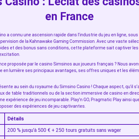
 Casino : L’éclat des casinos
en France
no a connu une ascension rapide dans l’industrie du jeu en ligne, sous 
upervision de la Kahnawake Gaming Commission. Avec une vaste sélect
ides et des bonus sans conditions, cette plateforme sait captiver le
excitation.
ience proposée par le casino
Simsinos
aux joueurs français ? Nous avon
e en lumière ses principaux avantages, ses offres uniques et les élé
résente au sein du royaume du Simsino Casino ! Chaque aspect, qu’il s
ux de table traditionnels ou de la section immersive de casino en dir
une expérience de jeu incomparable. Play’n GO, Pragmatic Play ainsi q
roposer des expériences de jeu captivantes.
Détails
200 % jusqu’à 500 € + 250 tours gratuits sans wager