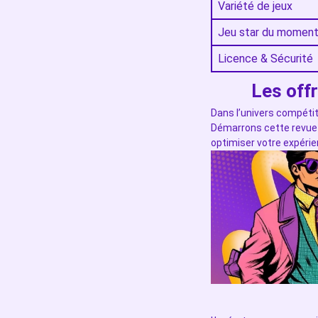
Variété de jeux
Jeu star du momen
Licence & Sécurité
Les off
Dans l’univers compétit
Démarrons cette revue
optimiser votre expérie