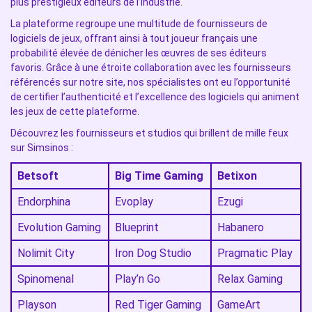
plus prestigieux éditeurs de l’industrie.
La plateforme regroupe une multitude de fournisseurs de
logiciels de jeux, offrant ainsi à tout joueur français une
probabilité élevée de dénicher les œuvres de ses éditeurs
favoris. Grâce à une étroite collaboration avec les fournisseurs
référencés sur notre site, nos spécialistes ont eu l’opportunité
de certifier l’authenticité et l’excellence des logiciels qui animent
les jeux de cette plateforme.
Découvrez les fournisseurs et studios qui brillent de mille feux
sur Simsinos :
Betsoft
Big Time Gaming
Betixon
Endorphina
Evoplay
Ezugi
Evolution Gaming
Blueprint
Habanero
Nolimit City
Iron Dog Studio
Pragmatic Play
Spinomenal
Play’n Go
Relax Gaming
Playson
Red Tiger Gaming
GameArt