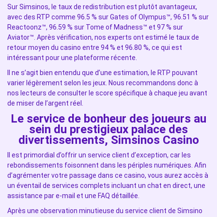
Sur Simsinos, le taux de redistribution est plutôt avantageux,
avec des RTP comme 96.5 % sur Gates of Olympus™, 96.51 % sur
Reactoonz™, 96.59 % sur Tome of Madness™ et 97 % sur
Aviator™. Après vérification, nos experts ont estimé le taux de
retour moyen du casino entre 94 % et 96.80 %, ce qui est
intéressant pour une plateforme récente.
Il ne s’agit bien entendu que d’une estimation, le RTP pouvant
varier légèrement selon les jeux. Nous recommandons donc à
nos lecteurs de consulter le score spécifique à chaque jeu avant
de miser de l’argent réel.
Le service de bonheur des joueurs au
sein du prestigieux palace des
divertissements, Simsinos Casino
Il est primordial d’offrir un service client d’exception, car les
rebondissements foisonnent dans les périples numériques. Afin
d’agrémenter votre passage dans ce casino, vous aurez accès à
un éventail de services complets incluant un chat en direct, une
assistance par e-mail et une FAQ détaillée.
Après une observation minutieuse du service client de Simsino