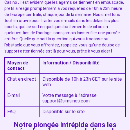
Casino , il est évident que les agents se tiennent en embuscade,
prêts à réagir promptement à vos requêtes de 10h à 23h, heure
de l’Europe centrale, chaque jour de la semaine. Nous mettons
tout en œuvre pour traiter vos e-mails dans les délais les plus
courts, que ce soit en quelques battements de cil ou en
quelques tics de l’horloge, sans jamais laisser filer une journée
entière. Quelle que soit la question qui vous tracasse ou
l’obstacle que vous affrontez, rappelez-vous qu’une équipe de
support attentionnée est là pour vous, prête à vous aider !
Moyen de
Information / Disponibilité
contact
Chat en direct
Disponible de 10h à 23h CET sur le site
web
E-mail
Votre message à l’adresse
support@simsinos.com
FAQ
Disponible sur le site
Notre plongée intrépide dans les