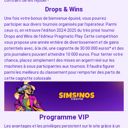
contraint de les rejouer !
Drops & Wins
Une fois votre bonus de bienvenue épuisé, vous pourrez
participer aux divers tournois organisés par l’opérateur. Parmi
ceux-ci, on retrouve l’édition 2024-2025 du très prisé tournoi
Drops and Wins de l’éditeur Pragmatic Play. Cette compétition
vous propose une année entière de divertissement et de gains
potentiels avec, à la clé, une cagnotte de 30 00 000 euros* et des
prix journaliers pouvant atteindre 10 000 euros. Pour tenter votre
chance, placez simplement des mises en argent réel sur les
machines à sous participantes aux tournois. Il faudra figurer
parmi les meilleurs du classement pour remporter des parts de
cette cagnotte colossale.
Programme VIP
Les avantages et les privilèges persistent sur le site grâce à un