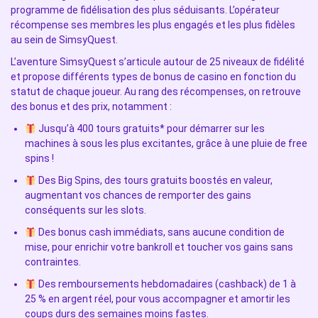
programme de fidélisation des plus séduisants. L’opérateur
récompense ses membres les plus engagés et les plus fidèles
au sein de SimsyQuest.
L’aventure SimsyQuest s’articule autour de 25 niveaux de fidélité
et propose différents types de bonus de casino en fonction du
statut de chaque joueur. Au rang des récompenses, on retrouve
des bonus et des prix, notamment :
Jusqu’à 400 tours gratuits* pour démarrer sur les
machines à sous les plus excitantes, grâce à une pluie de free
spins !
Des Big Spins, des tours gratuits boostés en valeur,
augmentant vos chances de remporter des gains
conséquents sur les slots.
Des bonus cash immédiats, sans aucune condition de
mise, pour enrichir votre bankroll et toucher vos gains sans
contraintes.
Des remboursements hebdomadaires (cashback) de 1 à
25 % en argent réel, pour vous accompagner et amortir les
coups durs des semaines moins fastes.