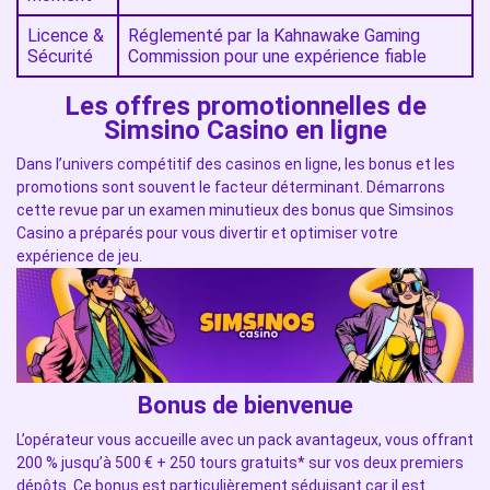
Licence &
Réglementé par la Kahnawake Gaming
Sécurité
Commission pour une expérience fiable
Les offres promotionnelles de
Simsino Casino en ligne
Dans l’univers compétitif des casinos en ligne, les bonus et les
promotions sont souvent le facteur déterminant. Démarrons
cette revue par un examen minutieux des bonus que
Simsinos
Casino
a préparés pour vous divertir et optimiser votre
expérience de jeu.
Bonus de bienvenue
L’opérateur vous accueille avec un pack avantageux, vous offrant
200 % jusqu’à 500 € + 250 tours gratuits* sur vos deux premiers
dépôts. Ce bonus est particulièrement séduisant car il est