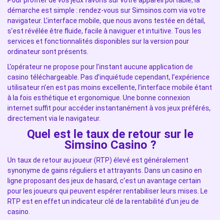
démarche est simple : rendez-vous sur Simsinos.com via votre
navigateur. L’interface mobile, que nous avons testée en détail,
s’est révélée être fluide, facile à naviguer et intuitive. Tous les
services et fonctionnalités disponibles sur la version pour
ordinateur sont présents.
L’opérateur ne propose pour l’instant aucune application de
casino téléchargeable. Pas d’inquiétude cependant, l’expérience
utilisateur n’en est pas moins excellente, l’interface mobile étant
à la fois esthétique et ergonomique. Une bonne connexion
internet suffit pour accéder instantanément à vos jeux préférés,
directement via le navigateur.
Quel est le taux de retour sur le
Simsino Casino ?
Un taux de retour au joueur (RTP) élevé est généralement
synonyme de gains réguliers et attrayants. Dans un casino en
ligne proposant des jeux de hasard, c’est un avantage certain
pour les joueurs qui peuvent espérer rentabiliser leurs mises. Le
RTP est en effet un indicateur clé de la rentabilité d’un jeu de
casino.