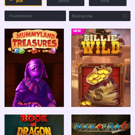
jeux
bonus
sous
Fournisseurs