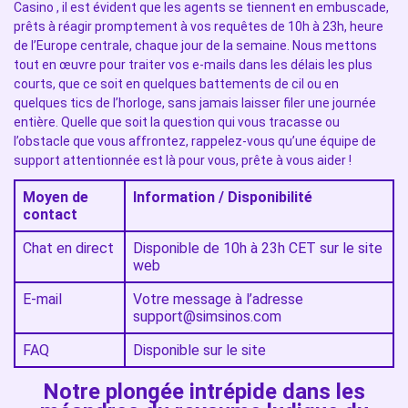
Casino , il est évident que les agents se tiennent en embuscade,
prêts à réagir promptement à vos requêtes de 10h à 23h, heure
de l’Europe centrale, chaque jour de la semaine. Nous mettons
tout en œuvre pour traiter vos e-mails dans les délais les plus
courts, que ce soit en quelques battements de cil ou en
quelques tics de l’horloge, sans jamais laisser filer une journée
entière. Quelle que soit la question qui vous tracasse ou
l’obstacle que vous affrontez, rappelez-vous qu’une équipe de
support attentionnée est là pour vous, prête à vous aider !
Moyen de
Information / Disponibilité
contact
Chat en direct
Disponible de 10h à 23h CET sur le site
web
E-mail
Votre message à l’adresse
support@simsinos.com
FAQ
Disponible sur le site
Notre plongée intrépide dans les