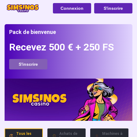
Connexion
S'inscrire
Pack de bienvenue
Recevez 500 € + 250 FS
S'inscrire
Tous les
Achats de
Machines à