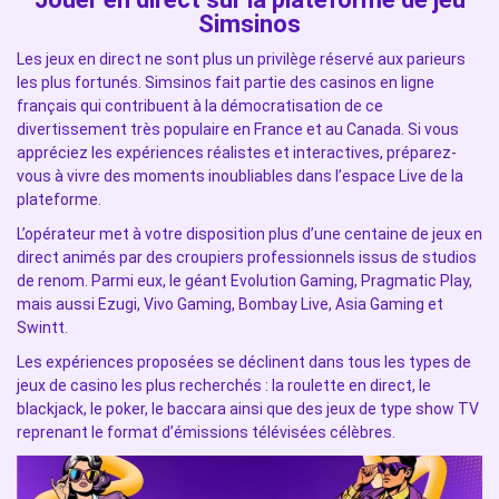
Simsinos
Les jeux en direct ne sont plus un privilège réservé aux parieurs
les plus fortunés. Simsinos fait partie des casinos en ligne
français qui contribuent à la démocratisation de ce
divertissement très populaire en France et au Canada. Si vous
appréciez les expériences réalistes et interactives, préparez-
vous à vivre des moments inoubliables dans l’espace Live de la
plateforme.
L’opérateur met à votre disposition plus d’une centaine de jeux en
direct animés par des croupiers professionnels issus de studios
de renom. Parmi eux, le géant Evolution Gaming, Pragmatic Play,
mais aussi Ezugi, Vivo Gaming, Bombay Live, Asia Gaming et
Swintt.
Les expériences proposées se déclinent dans tous les types de
jeux de casino les plus recherchés : la roulette en direct, le
blackjack, le poker, le baccara ainsi que des jeux de type show TV
reprenant le format d’émissions télévisées célèbres.