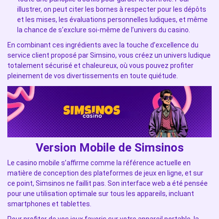
illustrer, on peut citer les bornes à respecter pour les dépôts
et les mises, les évaluations personnelles ludiques, et même
la chance de s’exclure soi-même de l’univers du casino.
En combinant ces ingrédients avec la touche d’excellence du
service client proposé par Simsino, vous créez un univers ludique
totalement sécurisé et chaleureux, où vous pouvez profiter
pleinement de vos divertissements en toute quiétude.
Version Mobile de Simsinos
Le casino mobile s’affirme comme la référence actuelle en
matière de conception des plateformes de jeux en ligne, et sur
ce point, Simsinos ne faillit pas. Son interface web a été pensée
pour une utilisation optimale sur tous les appareils, incluant
smartphones et tablettes.
Pour profiter de vos jeux favoris sur votre appareil portable, la