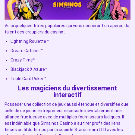
Voici quelques titres populaires qui vous donneront un aperçu du
talent des croupiers du casino :
Lightning Roulette™
Dream Catcher™
Crazy Time™
Blackjack X Azure™
Triple Card Poker™
Les magiciens du divertissement
interactif
Posséder une collection de jeux aussi étendue et diversifiée que
celle de ce jeune entrepreneur nécessite inévitablement une
alliance fructueuse avec de multiples fournisseurs ludiques. Il
est indéniable que Simsinos Casino a su tirer profit des liens
tissés au fil du temps par la société Starscream LTD avec les