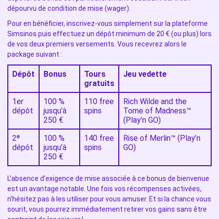
dépourvu de condition de mise (wager).
Pour en bénéficier, inscrivez-vous simplement sur la plateforme
Simsinos puis effectuez un dépôt minimum de 20 € (ou plus) lors
de vos deux premiers versements. Vous recevrez alors le
package suivant :
Dépôt
Bonus
Tours
Jeu vedette
gratuits
1er
100 %
110 free
Rich Wilde and the
dépôt
jusqu’à
spins
Tome of Madness™
250 €
(Play’n GO)
2ᵉ
100 %
140 free
Rise of Merlin™ (Play’n
dépôt
jusqu’à
spins
GO)
250 €
L’absence d’exigence de mise associée à ce bonus de bienvenue
est un avantage notable. Une fois vos récompenses activées,
n’hésitez pas à les utiliser pour vous amuser. Et si la chance vous
sourit, vous pourrez immédiatement retirer vos gains sans être