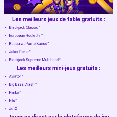
Les meilleurs jeux de table gratuits :
Blackjack Classic™
European Roulette™
Baccarat Punto Banco™
Joker Poker™
Blackjack Supreme Multihand™
Les meilleurs mini-jeux gratuits :
Aviator™
Big Bass Crash™
Plinko™
Hilo™
JetX
Jouer en direct sur la plateforme de jeu