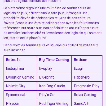
plus prestigieux éditeurs de l’industrie.
La plateforme regroupe une multitude de fournisseurs de
logiciels de jeux, offrant ainsi à tout joueur français une
probabilité élevée de dénicher les œuvres de ses éditeurs
favoris. Grâce à une étroite collaboration avec les fournisseurs
référencés sur notre site, nos spécialistes ont eu l’opportunité
de certifier l’authenticité et l’excellence des logiciels qui animent
les jeux de cette plateforme.
Découvrez les fournisseurs et studios qui brillent de mille feux
sur Simsinos :
Betsoft
Big Time Gaming
Betixon
Endorphina
Evoplay
Ezugi
Evolution Gaming
Blueprint
Habanero
Nolimit City
Iron Dog Studio
Pragmatic Play
Spinomenal
Play’n Go
Relax Gaming
Playson
Red Tiger Gaming
GameArt