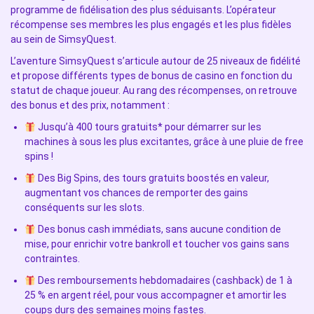
programme de fidélisation des plus séduisants. L’opérateur
récompense ses membres les plus engagés et les plus fidèles
au sein de SimsyQuest.
L’aventure SimsyQuest s’articule autour de 25 niveaux de fidélité
et propose différents types de bonus de casino en fonction du
statut de chaque joueur. Au rang des récompenses, on retrouve
des bonus et des prix, notamment :
Jusqu’à 400 tours gratuits* pour démarrer sur les
machines à sous les plus excitantes, grâce à une pluie de free
spins !
Des Big Spins, des tours gratuits boostés en valeur,
augmentant vos chances de remporter des gains
conséquents sur les slots.
Des bonus cash immédiats, sans aucune condition de
mise, pour enrichir votre bankroll et toucher vos gains sans
contraintes.
Des remboursements hebdomadaires (cashback) de 1 à
25 % en argent réel, pour vous accompagner et amortir les
coups durs des semaines moins fastes.