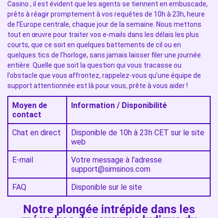
Casino , il est évident que les agents se tiennent en embuscade,
prêts à réagir promptement à vos requêtes de 10h à 23h, heure
de l’Europe centrale, chaque jour de la semaine. Nous mettons
tout en œuvre pour traiter vos e-mails dans les délais les plus
courts, que ce soit en quelques battements de cil ou en
quelques tics de l’horloge, sans jamais laisser filer une journée
entière. Quelle que soit la question qui vous tracasse ou
l’obstacle que vous affrontez, rappelez-vous qu’une équipe de
support attentionnée est là pour vous, prête à vous aider !
Moyen de
Information / Disponibilité
contact
Chat en direct
Disponible de 10h à 23h CET sur le site
web
E-mail
Votre message à l’adresse
support@simsinos.com
FAQ
Disponible sur le site
Notre plongée intrépide dans les