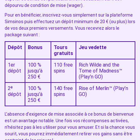
dépourvu de condition de mise (wager).
Pour en bénéficier, inscrivez-vous simplement sur la plateforme
Simsinos puis effectuez un dépôt minimum de 20 € (ou plus) lors
de vos deux premiers versements. Vous recevrez alors le
package suivant :
Dépôt
Bonus
Tours
Jeu vedette
gratuits
1er
100 %
110 free
Rich Wilde and the
dépôt
jusqu’à
spins
Tome of Madness™
250 €
(Play’n GO)
2ᵉ
100 %
140 free
Rise of Merlin™ (Play’n
dépôt
jusqu’à
spins
GO)
250 €
L’absence d’exigence de mise associée à ce bonus de bienvenue
est un avantage notable. Une fois vos récompenses activées,
n’hésitez pas à les utiliser pour vous amuser. Et si la chance vous
sourit, vous pourrez immédiatement retirer vos gains sans être