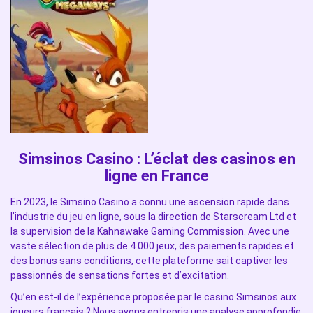
Simsinos Casino : L’éclat des casinos en
ligne en France
En 2023, le Simsino Casino a connu une ascension rapide dans
l’industrie du jeu en ligne, sous la direction de Starscream Ltd et
la supervision de la Kahnawake Gaming Commission. Avec une
vaste sélection de plus de 4 000 jeux, des paiements rapides et
des bonus sans conditions, cette plateforme sait captiver les
passionnés de sensations fortes et d’excitation.
Qu’en est-il de l’expérience proposée par le casino
Simsinos
aux
joueurs français ? Nous avons entrepris une analyse approfondie