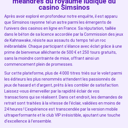
méandres du royaume ludique du
casino Simsinos
Après avoir exploré en profondeur notre enquête, il est apparu
que Simsinos rayonne tel un astre parmi les émergents de
l’univers des casinos en ligne en France. Sa réputation, taillée
dans le béton de sa licence accordée par la Commission des jeux
de Kahnawake, résiste aux assauts du temps tel un roc
inébranlable. Chaque participant s’élance avec éclat grâce à une
prime de bienvenue alléchante de 500 € et 250 tours gratuits,
sans la moindre contrainte de mise, offrant ainsi un
commencement plein de promesses.
Sur cette plateforme, plus de 4 000 titres triés sur le volet parmi
les éditeurs les plus renommés attendent les passionnés de
jeux de hasard et d’argent, prêts à les combler de satisfaction.
Laissez-vous émerveiller par la rapidité éclair de vos
transactions qui se réalisent. Dans cet endroit, les demandes de
retrait sont traitées à la vitesse de l’éclair, validées en moins de
24 heures ! L’expérience est transcendée par la version mobile
ultraperformante et le club VIP irrésistible, ajoutant une touche
d’excellence à l’ensemble.