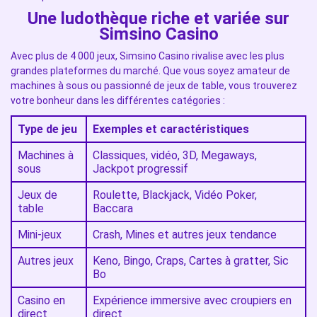
Une ludothèque riche et variée sur
Simsino Casino
Avec plus de 4 000 jeux, Simsino Casino rivalise avec les plus
grandes plateformes du marché. Que vous soyez amateur de
machines à sous ou passionné de jeux de table, vous trouverez
votre bonheur dans les différentes catégories :
Type de jeu
Exemples et caractéristiques
Machines à
Classiques, vidéo, 3D, Megaways,
sous
Jackpot progressif
Jeux de
Roulette, Blackjack, Vidéo Poker,
table
Baccara
Mini-jeux
Crash, Mines et autres jeux tendance
Autres jeux
Keno, Bingo, Craps, Cartes à gratter, Sic
Bo
Casino en
Expérience immersive avec croupiers en
direct
direct