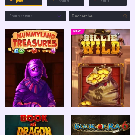
jeux
bonus
sous
Fournisseurs