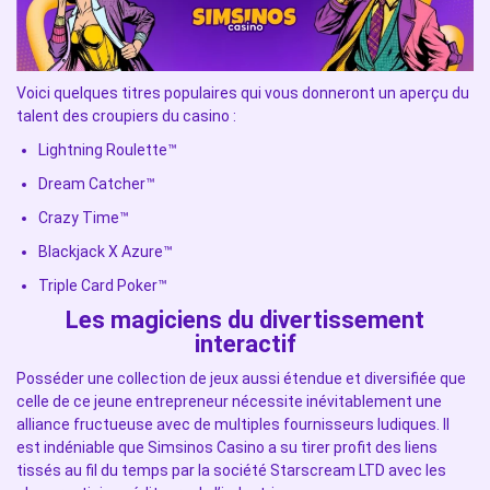
Voici quelques titres populaires qui vous donneront un aperçu du
talent des croupiers du casino :
Lightning Roulette™
Dream Catcher™
Crazy Time™
Blackjack X Azure™
Triple Card Poker™
Les magiciens du divertissement
interactif
Posséder une collection de jeux aussi étendue et diversifiée que
celle de ce jeune entrepreneur nécessite inévitablement une
alliance fructueuse avec de multiples fournisseurs ludiques. Il
est indéniable que Simsinos Casino a su tirer profit des liens
tissés au fil du temps par la société Starscream LTD avec les