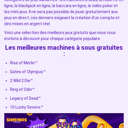
ligne, le blackjack en ligne, le baccara en ligne, le vidéo poker et
les mini-jeux. Il ne sera pas possible de jouer gratuitement aux
jeux en direct, ces derniers exigeant la création d’un compte et
des mises en argent réel.
Voici une sélection des meilleurs jeux gratuits que nous vous
invitons à découvrir pour chaque catégorie populaire :
Les meilleures machines à sous gratuites
:
Rise of Merlin™
Gates of Olympus™
2 Wild 2 Die™
Ring of Odin™
Legacy of Dead™
10 Lucky Sevens™