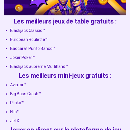
Les meilleurs jeux de table gratuits :
Blackjack Classic™
European Roulette™
Baccarat Punto Banco™
Joker Poker™
Blackjack Supreme Multihand™
Les meilleurs mini-jeux gratuits :
Aviator™
Big Bass Crash™
Plinko™
Hilo™
JetX
Jouer en direct sur la plateforme de jeu