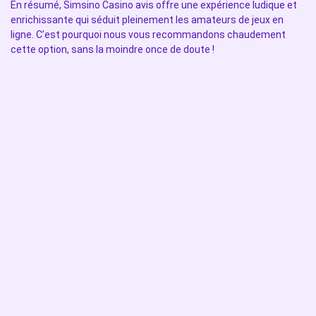
En résumé, Simsino Casino avis offre une expérience ludique et
enrichissante qui séduit pleinement les amateurs de jeux en
ligne. C’est pourquoi nous vous recommandons chaudement
cette option, sans la moindre once de doute !